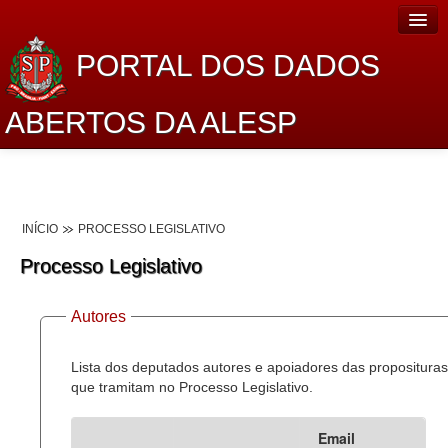
PORTAL DOS DADOS
ABERTOS DA ALESP
Home
Sobre o projeto
INÍCIO
PROCESSO LEGISLATIVO
Dados Abertos Alesp
Processo Legislativo
Lei de Acesso à Informação
Autores
Dados Governamentais Abertos
Planejamento
Lista dos deputados autores e apoiadores das proposituras
que tramitam no Processo Legislativo.
Catálogo de dados
Email
Processo Legislativo