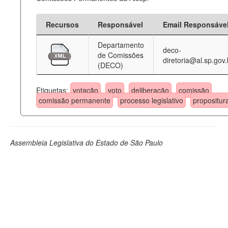
Recursos
Responsável
Email Responsáve
Departamento
deco-
de Comissões
diretoria@al.sp.gov.
(DECO)
Etiquetas:
votação
voto
deliberação
comissão
comissão permanente
processo legislativo
propositur
Assembleia Legislativa do Estado de São Paulo