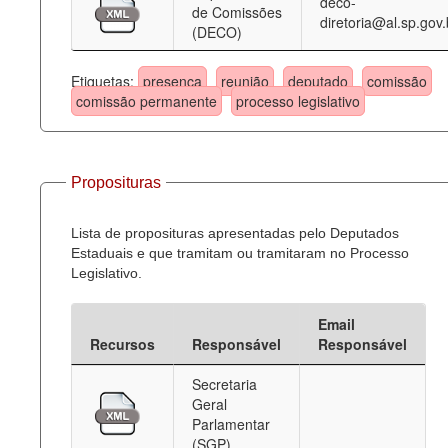
deco-
de Comissões
diretoria@al.sp.gov.
(DECO)
Etiquetas:
presença
reunião
deputado
comissão
comissão permanente
processo legislativo
Proposituras
Lista de proposituras apresentadas pelo Deputados
Estaduais e que tramitam ou tramitaram no Processo
Legislativo.
Email
Recursos
Responsável
Responsável
Secretaria
Geral
Parlamentar
(SGP)