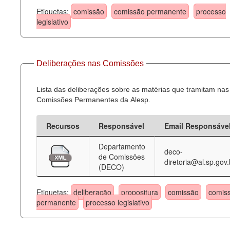
Etiquetas:
comissão
comissão permanente
processo
legislativo
Deliberações nas Comissões
Lista das deliberações sobre as matérias que tramitam nas
Comissões Permanentes da Alesp.
Recursos
Responsável
Email Responsáve
Departamento
deco-
de Comissões
diretoria@al.sp.gov.
(DECO)
Etiquetas:
deliberação
propositura
comissão
comis
permanente
processo legislativo