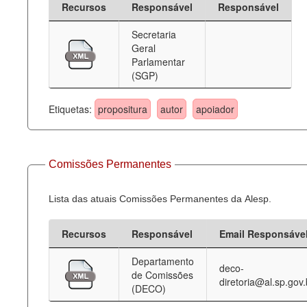
Recursos
Responsável
Responsável
Deputados Estaduais
Secretaria
Geral
Administração
Parlamentar
(SGP)
Legislação
Agenda
Etiquetas:
propositura
autor
apoiador
Perguntas frequentes
Contato
Comissões Permanentes
Lista das atuais Comissões Permanentes da Alesp.
Recursos
Responsável
Email Responsáve
Departamento
deco-
de Comissões
diretoria@al.sp.gov.
(DECO)