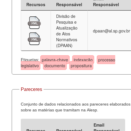
Recursos
Responsável
Responsável
Divisão de
Pesquisa e
Atualização
dpaan@al.sp.gov.br
de Atos
Normativos
(DPAAN)
Etiquetas:
palavra-chave
indexação
processo
legislativo
documento
propositura
Pareceres
Conjunto de dados relacionados aos pareceres elaborados
sobre as matérias que tramitam na Alesp.
Email
Recursos
Responsável
Responsável