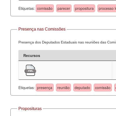
Etiquetas:
comissão
parecer
propositura
processo l
Presença nas Comissões
Presença dos Deputados Estaduais nas reuniões das Comi
Recursos
Etiquetas:
presença
reunião
deputado
comissão
Proposituras