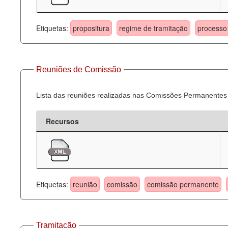
Etiquetas:
propositura
regime de tramitação
processo 
Reuniões de Comissão
Lista das reuniões realizadas nas Comissões Permanentes
Recursos
Etiquetas:
reunião
comissão
comissão permanente
Tramitação