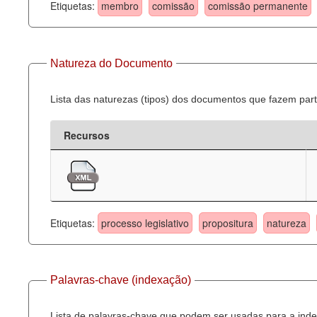
Etiquetas:
membro
comissão
comissão permanente
Natureza do Documento
Lista das naturezas (tipos) dos documentos que fazem part
Recursos
Etiquetas:
processo legislativo
propositura
natureza
Palavras-chave (indexação)
Lista de palavras-chave que podem ser usadas para a inde