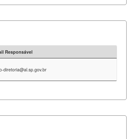
il Responsável
o-diretoria@al.sp.gov.br