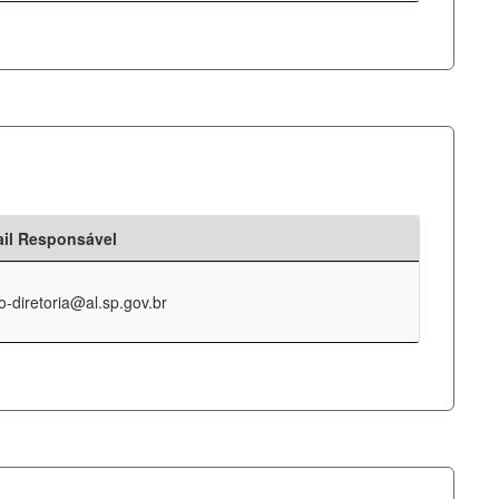
il Responsável
o-diretoria@al.sp.gov.br