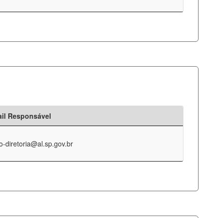
il Responsável
o-diretoria@al.sp.gov.br