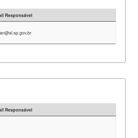
il Responsável
an@al.sp.gov.br
il Responsável