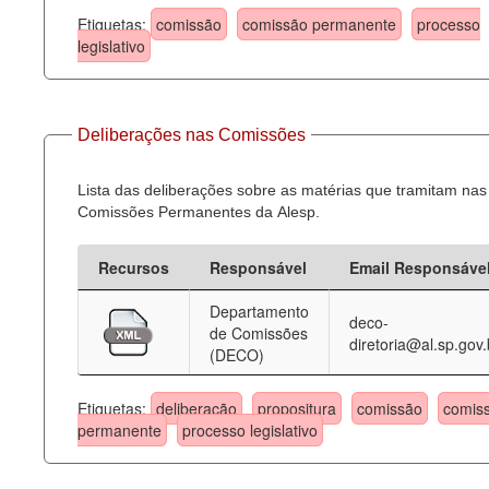
Etiquetas:
comissão
comissão permanente
processo
legislativo
Deliberações nas Comissões
Lista das deliberações sobre as matérias que tramitam nas
Comissões Permanentes da Alesp.
Recursos
Responsável
Email Responsáve
Departamento
deco-
de Comissões
diretoria@al.sp.gov.
(DECO)
Etiquetas:
deliberação
propositura
comissão
comis
permanente
processo legislativo