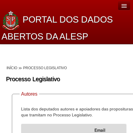
PORTAL DOS DADOS
ABERTOS DA ALESP
Home
Sobre o projeto
INÍCIO
PROCESSO LEGISLATIVO
Dados Abertos Alesp
Processo Legislativo
Lei de Acesso à Informação
Autores
Dados Governamentais Abertos
Planejamento
Lista dos deputados autores e apoiadores das proposituras
que tramitam no Processo Legislativo.
Catálogo de dados
Email
Processo Legislativo