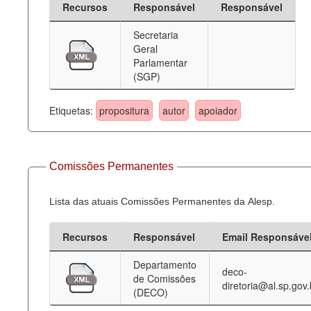
Recursos
Responsável
Responsável
Deputados Estaduais
Secretaria
Geral
Administração
Parlamentar
(SGP)
Legislação
Agenda
Etiquetas:
propositura
autor
apoiador
Perguntas frequentes
Contato
Comissões Permanentes
Lista das atuais Comissões Permanentes da Alesp.
Recursos
Responsável
Email Responsáve
Departamento
deco-
de Comissões
diretoria@al.sp.gov.
(DECO)