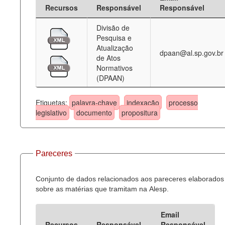
Recursos
Responsável
Responsável
Divisão de
Pesquisa e
Atualização
dpaan@al.sp.gov.br
de Atos
Normativos
(DPAAN)
Etiquetas:
palavra-chave
indexação
processo
legislativo
documento
propositura
Pareceres
Conjunto de dados relacionados aos pareceres elaborados
sobre as matérias que tramitam na Alesp.
Email
Recursos
Responsável
Responsável