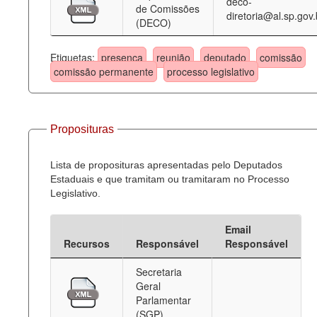
deco-
de Comissões
diretoria@al.sp.gov.
(DECO)
Etiquetas:
presença
reunião
deputado
comissão
comissão permanente
processo legislativo
Proposituras
Lista de proposituras apresentadas pelo Deputados
Estaduais e que tramitam ou tramitaram no Processo
Legislativo.
Email
Recursos
Responsável
Responsável
Secretaria
Geral
Parlamentar
(SGP)