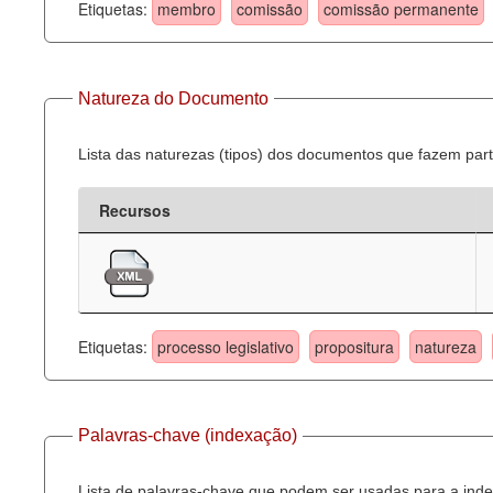
Etiquetas:
membro
comissão
comissão permanente
Natureza do Documento
Lista das naturezas (tipos) dos documentos que fazem part
Recursos
Etiquetas:
processo legislativo
propositura
natureza
Palavras-chave (indexação)
Lista de palavras-chave que podem ser usadas para a inde