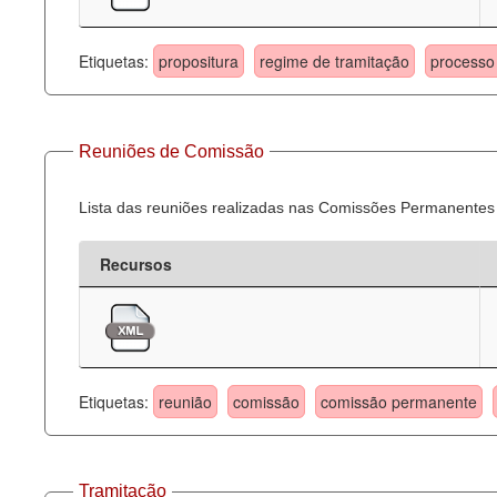
Etiquetas:
propositura
regime de tramitação
processo 
Reuniões de Comissão
Lista das reuniões realizadas nas Comissões Permanentes
Recursos
Etiquetas:
reunião
comissão
comissão permanente
Tramitação