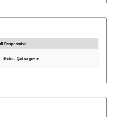
il Responsável
o-diretoria@al.sp.gov.br