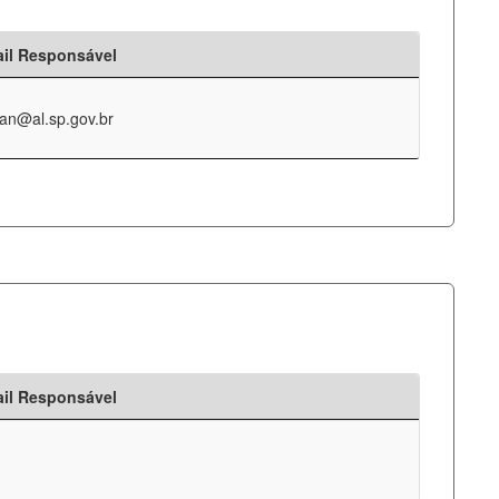
il Responsável
an@al.sp.gov.br
il Responsável