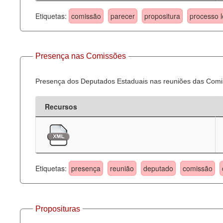
Etiquetas:
comissão
parecer
propositura
processo l
Presença nas Comissões
Presença dos Deputados Estaduais nas reuniões das Comi
Recursos
Etiquetas:
presença
reunião
deputado
comissão
Proposituras