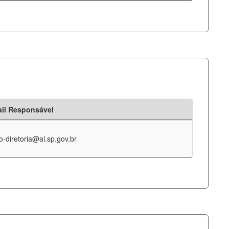
il Responsável
o-diretoria@al.sp.gov.br