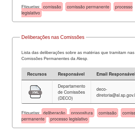
Etiquetas:
comissão
comissão permanente
processo
legislativo
Deliberações nas Comissões
Lista das deliberações sobre as matérias que tramitam nas
Comissões Permanentes da Alesp.
Recursos
Responsável
Email Responsáve
Departamento
deco-
de Comissões
diretoria@al.sp.gov.
(DECO)
Etiquetas:
deliberação
propositura
comissão
comis
permanente
processo legislativo