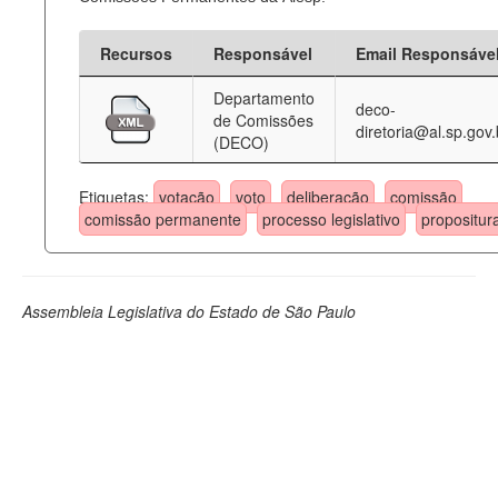
Recursos
Responsável
Email Responsáve
Departamento
deco-
de Comissões
diretoria@al.sp.gov.
(DECO)
Etiquetas:
votação
voto
deliberação
comissão
comissão permanente
processo legislativo
propositur
Assembleia Legislativa do Estado de São Paulo