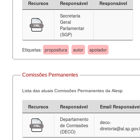
Recursos
Responsável
Responsável
Deputados Estaduais
Secretaria
Geral
Administração
Parlamentar
(SGP)
Legislação
Agenda
Etiquetas:
propositura
autor
apoiador
Perguntas frequentes
Contato
Comissões Permanentes
Lista das atuais Comissões Permanentes da Alesp.
Recursos
Responsável
Email Responsáve
Departamento
deco-
de Comissões
diretoria@al.sp.gov.
(DECO)