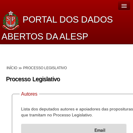
PORTAL DOS DADOS
ABERTOS DA ALESP
Home
Sobre o projeto
INÍCIO
PROCESSO LEGISLATIVO
Dados Abertos Alesp
Processo Legislativo
Lei de Acesso à Informação
Autores
Dados Governamentais Abertos
Planejamento
Lista dos deputados autores e apoiadores das proposituras
que tramitam no Processo Legislativo.
Catálogo de dados
Email
Processo Legislativo