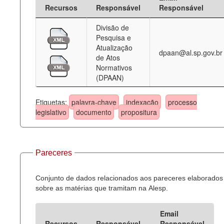
Recursos
Responsável
Responsável
Divisão de
Pesquisa e
Atualização
dpaan@al.sp.gov.br
de Atos
Normativos
(DPAAN)
Etiquetas:
palavra-chave
indexação
processo
legislativo
documento
propositura
Pareceres
Conjunto de dados relacionados aos pareceres elaborados
sobre as matérias que tramitam na Alesp.
Email
Recursos
Responsável
Responsável