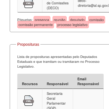
deco-
de Comissões
diretoria@al.sp.gov.
(DECO)
Etiquetas:
presença
reunião
deputado
comissão
comissão permanente
processo legislativo
Proposituras
Lista de proposituras apresentadas pelo Deputados
Estaduais e que tramitam ou tramitaram no Processo
Legislativo.
Email
Recursos
Responsável
Responsável
Secretaria
Geral
Parlamentar
(SGP)