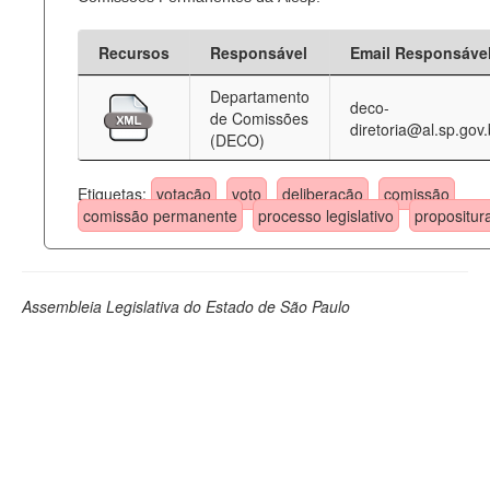
Recursos
Responsável
Email Responsáve
Departamento
deco-
de Comissões
diretoria@al.sp.gov.
(DECO)
Etiquetas:
votação
voto
deliberação
comissão
comissão permanente
processo legislativo
propositur
Assembleia Legislativa do Estado de São Paulo