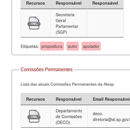
Recursos
Responsável
Responsável
Deputados Estaduais
Secretaria
Geral
Administração
Parlamentar
(SGP)
Legislação
Agenda
Etiquetas:
propositura
autor
apoiador
Perguntas frequentes
Contato
Comissões Permanentes
Lista das atuais Comissões Permanentes da Alesp.
Recursos
Responsável
Email Responsáve
Departamento
deco-
de Comissões
diretoria@al.sp.gov.
(DECO)