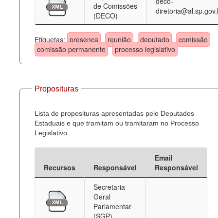
deco-
de Comissões
diretoria@al.sp.gov.
(DECO)
Etiquetas:
presença
reunião
deputado
comissão
comissão permanente
processo legislativo
Proposituras
Lista de proposituras apresentadas pelo Deputados
Estaduais e que tramitam ou tramitaram no Processo
Legislativo.
Email
Recursos
Responsável
Responsável
Secretaria
Geral
Parlamentar
(SGP)