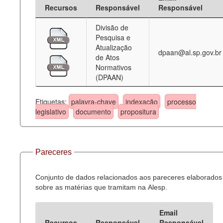
Recursos
Responsável
Responsável
Divisão de
Pesquisa e
Atualização
dpaan@al.sp.gov.br
de Atos
Normativos
(DPAAN)
Etiquetas:
palavra-chave
indexação
processo
legislativo
documento
propositura
Pareceres
Conjunto de dados relacionados aos pareceres elaborados
sobre as matérias que tramitam na Alesp.
Email
Recursos
Responsável
Responsável