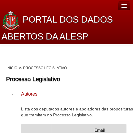
PORTAL DOS DADOS
ABERTOS DA ALESP
Home
Sobre o projeto
INÍCIO
PROCESSO LEGISLATIVO
Dados Abertos Alesp
Processo Legislativo
Lei de Acesso à Informação
Autores
Dados Governamentais Abertos
Planejamento
Lista dos deputados autores e apoiadores das proposituras
que tramitam no Processo Legislativo.
Catálogo de dados
Email
Processo Legislativo