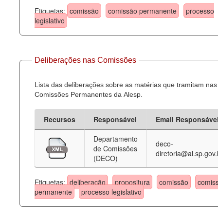
Etiquetas:
comissão
comissão permanente
processo
legislativo
Deliberações nas Comissões
Lista das deliberações sobre as matérias que tramitam nas
Comissões Permanentes da Alesp.
Recursos
Responsável
Email Responsáve
Departamento
deco-
de Comissões
diretoria@al.sp.gov.
(DECO)
Etiquetas:
deliberação
propositura
comissão
comis
permanente
processo legislativo