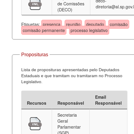
deco-
de Comissões
diretoria@al.sp.gov.
(DECO)
Etiquetas:
presença
reunião
deputado
comissão
comissão permanente
processo legislativo
Proposituras
Lista de proposituras apresentadas pelo Deputados
Estaduais e que tramitam ou tramitaram no Processo
Legislativo.
Email
Recursos
Responsável
Responsável
Secretaria
Geral
Parlamentar
(SGP)