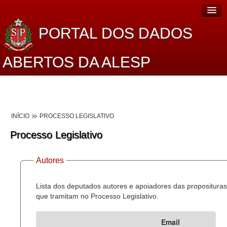
PORTAL DOS DADOS
ABERTOS DA ALESP
Home
Sobre o projeto
INÍCIO
PROCESSO LEGISLATIVO
Dados Abertos Alesp
Processo Legislativo
Lei de Acesso à Informação
Autores
Dados Governamentais Abertos
Planejamento
Lista dos deputados autores e apoiadores das proposituras
que tramitam no Processo Legislativo.
Catálogo de dados
Email
Processo Legislativo