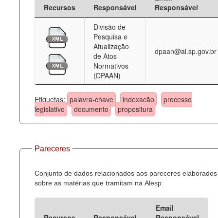
Recursos
Responsável
Responsável
Divisão de
Pesquisa e
Atualização
dpaan@al.sp.gov.br
de Atos
Normativos
(DPAAN)
Etiquetas:
palavra-chave
indexação
processo
legislativo
documento
propositura
Pareceres
Conjunto de dados relacionados aos pareceres elaborados
sobre as matérias que tramitam na Alesp.
Email
Recursos
Responsável
Responsável