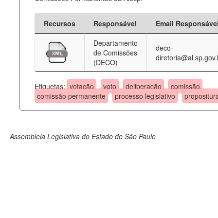
Recursos
Responsável
Email Responsáve
Departamento
deco-
de Comissões
diretoria@al.sp.gov.
(DECO)
Etiquetas:
votação
voto
deliberação
comissão
comissão permanente
processo legislativo
propositur
Assembleia Legislativa do Estado de São Paulo