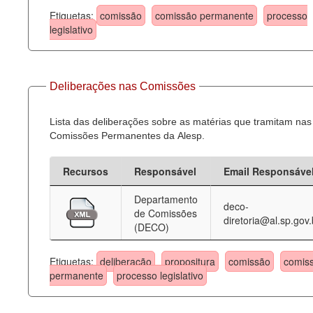
Etiquetas:
comissão
comissão permanente
processo
legislativo
Deliberações nas Comissões
Lista das deliberações sobre as matérias que tramitam nas
Comissões Permanentes da Alesp.
Recursos
Responsável
Email Responsáve
Departamento
deco-
de Comissões
diretoria@al.sp.gov.
(DECO)
Etiquetas:
deliberação
propositura
comissão
comis
permanente
processo legislativo