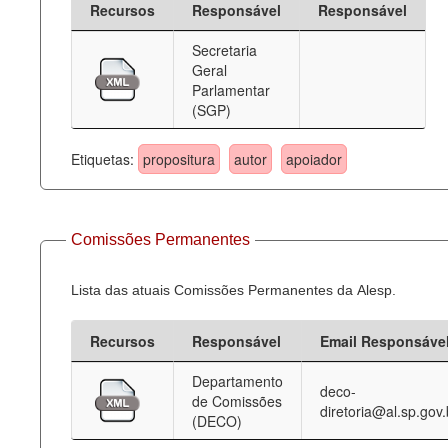
Recursos
Responsável
Responsável
Deputados Estaduais
Secretaria
Geral
Administração
Parlamentar
(SGP)
Legislação
Agenda
Etiquetas:
propositura
autor
apoiador
Perguntas frequentes
Contato
Comissões Permanentes
Lista das atuais Comissões Permanentes da Alesp.
Recursos
Responsável
Email Responsáve
Departamento
deco-
de Comissões
diretoria@al.sp.gov.
(DECO)