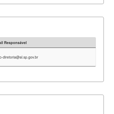
il Responsável
o-diretoria@al.sp.gov.br