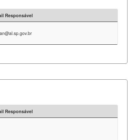
il Responsável
an@al.sp.gov.br
il Responsável