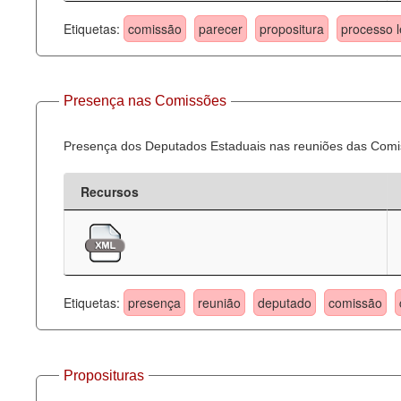
Etiquetas:
comissão
parecer
propositura
processo l
Presença nas Comissões
Presença dos Deputados Estaduais nas reuniões das Comi
Recursos
Etiquetas:
presença
reunião
deputado
comissão
Proposituras