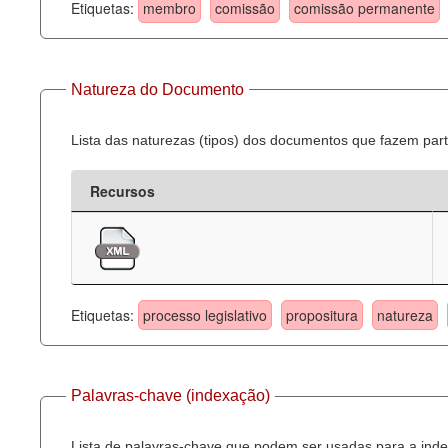
Etiquetas:
membro
comissão
comissão permanente
Natureza do Documento
Lista das naturezas (tipos) dos documentos que fazem part
Recursos
Etiquetas:
processo legislativo
propositura
natureza
Palavras-chave (indexação)
Lista de palavras-chave que podem ser usadas para a inde