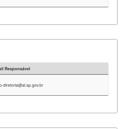
il Responsável
o-diretoria@al.sp.gov.br