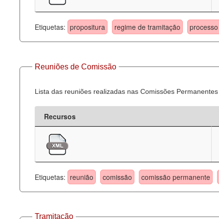
Etiquetas:
propositura
regime de tramitação
processo 
Reuniões de Comissão
Lista das reuniões realizadas nas Comissões Permanentes
Recursos
Etiquetas:
reunião
comissão
comissão permanente
Tramitação