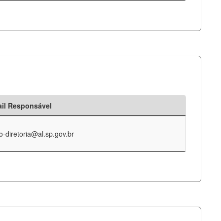
il Responsável
o-diretoria@al.sp.gov.br