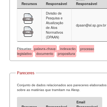
Recursos
Responsável
Responsável
Divisão de
Pesquisa e
Atualização
dpaan@al.sp.gov.br
de Atos
Normativos
(DPAAN)
Etiquetas:
palavra-chave
indexação
processo
legislativo
documento
propositura
Pareceres
Conjunto de dados relacionados aos pareceres elaborados
sobre as matérias que tramitam na Alesp.
Email
Recursos
Responsável
Responsável