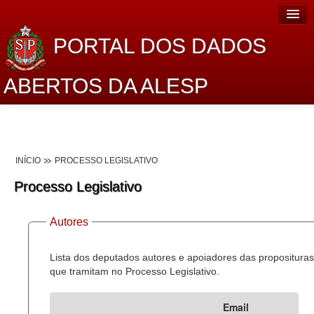
PORTAL DOS DADOS
ABERTOS DA ALESP
Home
Sobre o projeto
INÍCIO
PROCESSO LEGISLATIVO
Dados Abertos Alesp
Processo Legislativo
Lei de Acesso à Informação
Autores
Dados Governamentais Abertos
Planejamento
Lista dos deputados autores e apoiadores das proposituras
que tramitam no Processo Legislativo.
Catálogo de dados
Email
Processo Legislativo