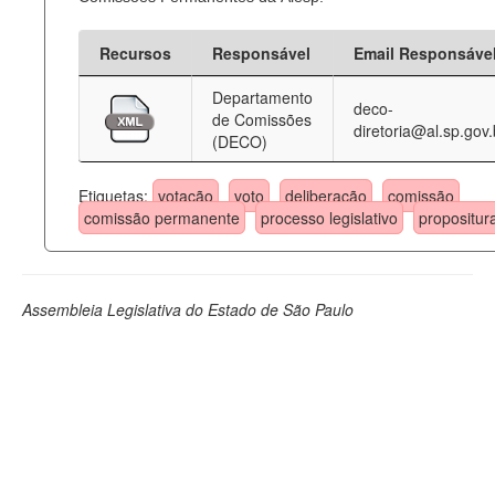
Recursos
Responsável
Email Responsáve
Departamento
deco-
de Comissões
diretoria@al.sp.gov.
(DECO)
Etiquetas:
votação
voto
deliberação
comissão
comissão permanente
processo legislativo
propositur
Assembleia Legislativa do Estado de São Paulo