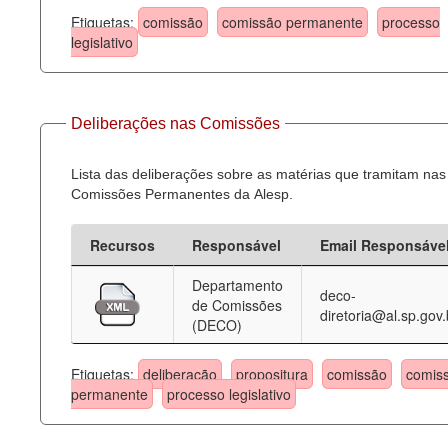
Etiquetas:
comissão
comissão permanente
processo
legislativo
Deliberações nas Comissões
Lista das deliberações sobre as matérias que tramitam nas
Comissões Permanentes da Alesp.
Recursos
Responsável
Email Responsáve
Departamento
deco-
de Comissões
diretoria@al.sp.gov.
(DECO)
Etiquetas:
deliberação
propositura
comissão
comis
permanente
processo legislativo