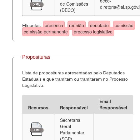
deco-
de Comissões
diretoria@al.sp.gov.
(DECO)
Etiquetas:
presença
reunião
deputado
comissão
comissão permanente
processo legislativo
Proposituras
Lista de proposituras apresentadas pelo Deputados
Estaduais e que tramitam ou tramitaram no Processo
Legislativo.
Email
Recursos
Responsável
Responsável
Secretaria
Geral
Parlamentar
(SGP)