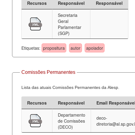
Recursos
Responsável
Responsável
Deputados Estaduais
Secretaria
Geral
Administração
Parlamentar
(SGP)
Legislação
Agenda
Etiquetas:
propositura
autor
apoiador
Perguntas frequentes
Contato
Comissões Permanentes
Lista das atuais Comissões Permanentes da Alesp.
Recursos
Responsável
Email Responsáve
Departamento
deco-
de Comissões
diretoria@al.sp.gov.
(DECO)