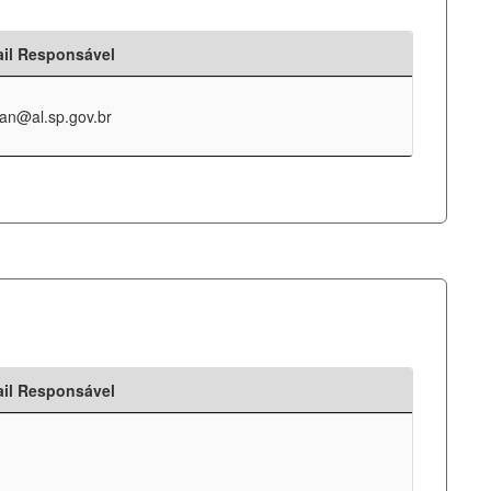
il Responsável
an@al.sp.gov.br
il Responsável