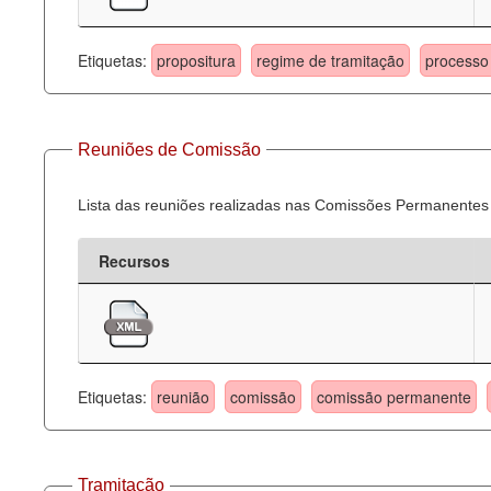
Etiquetas:
propositura
regime de tramitação
processo 
Reuniões de Comissão
Lista das reuniões realizadas nas Comissões Permanentes
Recursos
Etiquetas:
reunião
comissão
comissão permanente
Tramitação