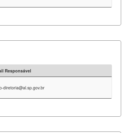
il Responsável
o-diretoria@al.sp.gov.br