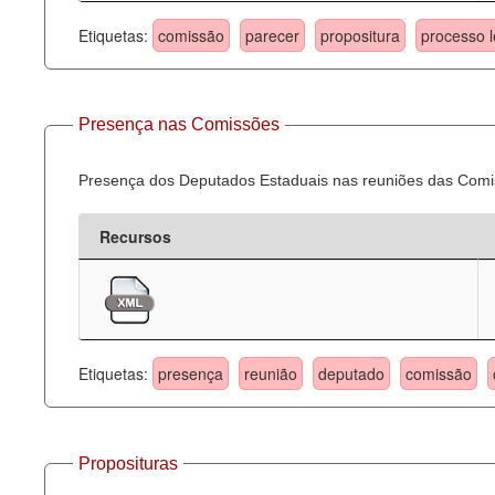
Etiquetas:
comissão
parecer
propositura
processo l
Presença nas Comissões
Presença dos Deputados Estaduais nas reuniões das Comi
Recursos
Etiquetas:
presença
reunião
deputado
comissão
Proposituras