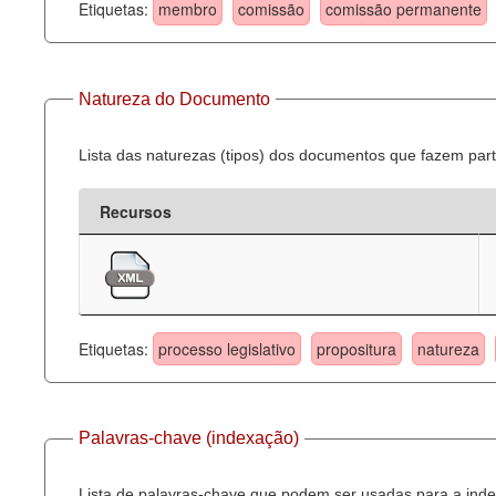
Etiquetas:
membro
comissão
comissão permanente
Natureza do Documento
Lista das naturezas (tipos) dos documentos que fazem part
Recursos
Etiquetas:
processo legislativo
propositura
natureza
Palavras-chave (indexação)
Lista de palavras-chave que podem ser usadas para a inde