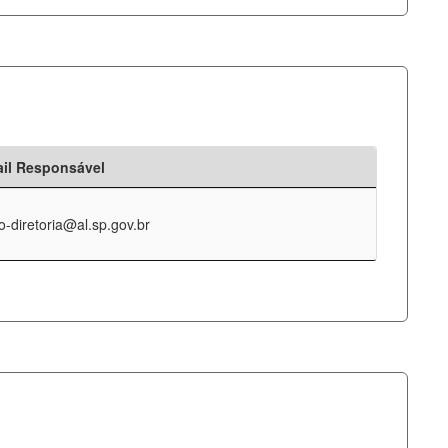
il Responsável
o-diretoria@al.sp.gov.br