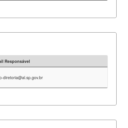
il Responsável
o-diretoria@al.sp.gov.br