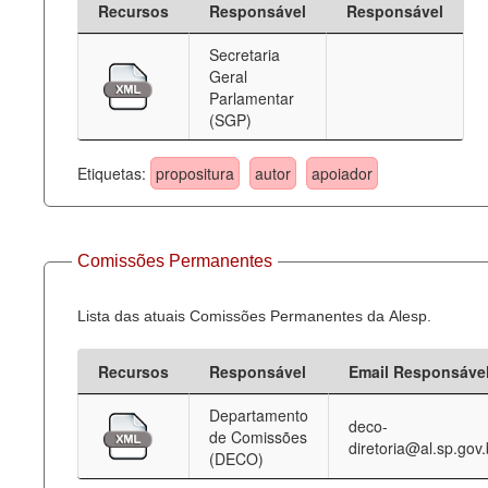
Recursos
Responsável
Responsável
Deputados Estaduais
Secretaria
Geral
Administração
Parlamentar
(SGP)
Legislação
Agenda
Etiquetas:
propositura
autor
apoiador
Perguntas frequentes
Contato
Comissões Permanentes
Lista das atuais Comissões Permanentes da Alesp.
Recursos
Responsável
Email Responsáve
Departamento
deco-
de Comissões
diretoria@al.sp.gov.
(DECO)