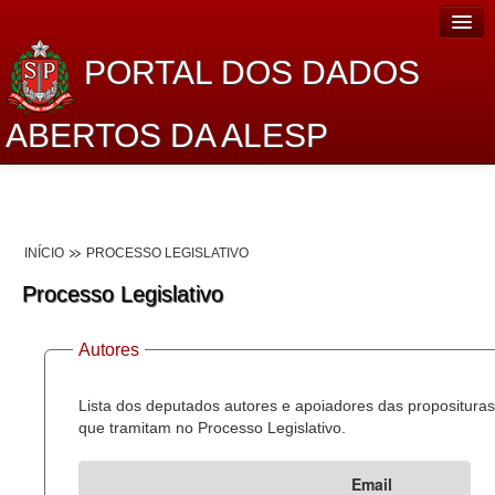
PORTAL DOS DADOS
ABERTOS DA ALESP
Home
Sobre o projeto
INÍCIO
PROCESSO LEGISLATIVO
Dados Abertos Alesp
Processo Legislativo
Lei de Acesso à Informação
Autores
Dados Governamentais Abertos
Planejamento
Lista dos deputados autores e apoiadores das proposituras
que tramitam no Processo Legislativo.
Catálogo de dados
Email
Processo Legislativo