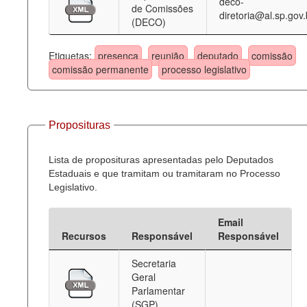
deco-
de Comissões
diretoria@al.sp.gov.
(DECO)
Etiquetas:
presença
reunião
deputado
comissão
comissão permanente
processo legislativo
Proposituras
Lista de proposituras apresentadas pelo Deputados
Estaduais e que tramitam ou tramitaram no Processo
Legislativo.
Email
Recursos
Responsável
Responsável
Secretaria
Geral
Parlamentar
(SGP)