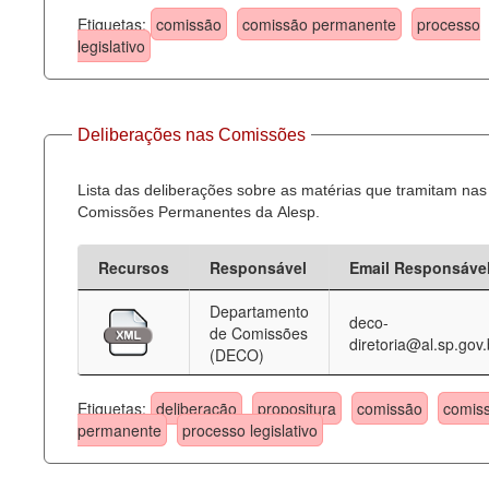
Etiquetas:
comissão
comissão permanente
processo
legislativo
Deliberações nas Comissões
Lista das deliberações sobre as matérias que tramitam nas
Comissões Permanentes da Alesp.
Recursos
Responsável
Email Responsáve
Departamento
deco-
de Comissões
diretoria@al.sp.gov.
(DECO)
Etiquetas:
deliberação
propositura
comissão
comis
permanente
processo legislativo