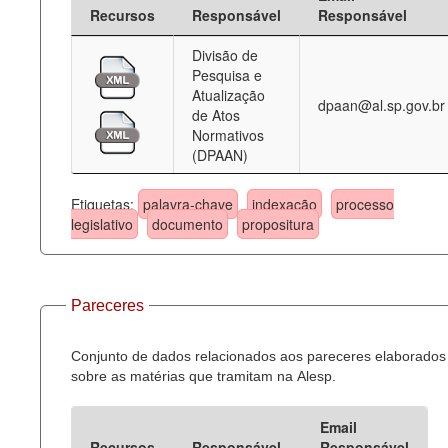
Recursos
Responsável
Responsável
Divisão de
Pesquisa e
Atualização
dpaan@al.sp.gov.br
de Atos
Normativos
(DPAAN)
Etiquetas:
palavra-chave
indexação
processo
legislativo
documento
propositura
Pareceres
Conjunto de dados relacionados aos pareceres elaborados
sobre as matérias que tramitam na Alesp.
Email
Recursos
Responsável
Responsável