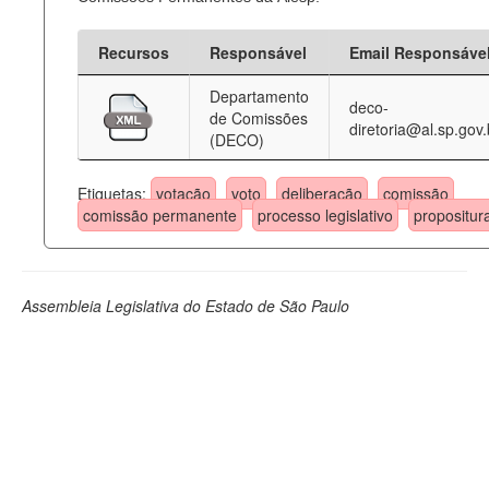
Recursos
Responsável
Email Responsáve
Departamento
deco-
de Comissões
diretoria@al.sp.gov.
(DECO)
Etiquetas:
votação
voto
deliberação
comissão
comissão permanente
processo legislativo
propositur
Assembleia Legislativa do Estado de São Paulo