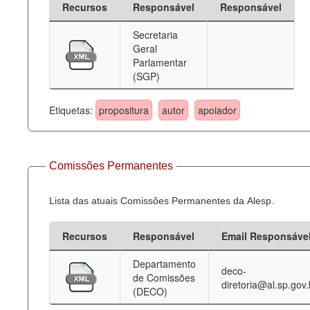
Recursos
Responsável
Responsável
Deputados Estaduais
Secretaria
Geral
Administração
Parlamentar
(SGP)
Legislação
Agenda
Etiquetas:
propositura
autor
apoiador
Perguntas frequentes
Contato
Comissões Permanentes
Lista das atuais Comissões Permanentes da Alesp.
Recursos
Responsável
Email Responsáve
Departamento
deco-
de Comissões
diretoria@al.sp.gov.
(DECO)