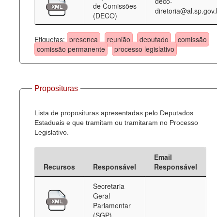
deco-
de Comissões
diretoria@al.sp.gov.
(DECO)
Etiquetas:
presença
reunião
deputado
comissão
comissão permanente
processo legislativo
Proposituras
Lista de proposituras apresentadas pelo Deputados
Estaduais e que tramitam ou tramitaram no Processo
Legislativo.
Email
Recursos
Responsável
Responsável
Secretaria
Geral
Parlamentar
(SGP)