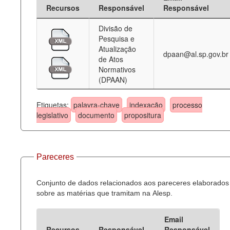
Recursos
Responsável
Responsável
Divisão de
Pesquisa e
Atualização
dpaan@al.sp.gov.br
de Atos
Normativos
(DPAAN)
Etiquetas:
palavra-chave
indexação
processo
legislativo
documento
propositura
Pareceres
Conjunto de dados relacionados aos pareceres elaborados
sobre as matérias que tramitam na Alesp.
Email
Recursos
Responsável
Responsável