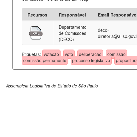
Recursos
Responsável
Email Responsáve
Departamento
deco-
de Comissões
diretoria@al.sp.gov.
(DECO)
Etiquetas:
votação
voto
deliberação
comissão
comissão permanente
processo legislativo
propositur
Assembleia Legislativa do Estado de São Paulo