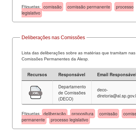
Etiquetas:
comissão
comissão permanente
processo
legislativo
Deliberações nas Comissões
Lista das deliberações sobre as matérias que tramitam nas
Comissões Permanentes da Alesp.
Recursos
Responsável
Email Responsáve
Departamento
deco-
de Comissões
diretoria@al.sp.gov.
(DECO)
Etiquetas:
deliberação
propositura
comissão
comis
permanente
processo legislativo