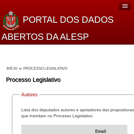
PORTAL DOS DADOS
ABERTOS DA ALESP
Home
Sobre o projeto
INÍCIO
PROCESSO LEGISLATIVO
Dados Abertos Alesp
Processo Legislativo
Lei de Acesso à Informação
Autores
Dados Governamentais Abertos
Planejamento
Lista dos deputados autores e apoiadores das proposituras
que tramitam no Processo Legislativo.
Catálogo de dados
Email
Processo Legislativo