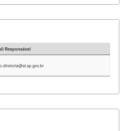
il Responsável
o-diretoria@al.sp.gov.br