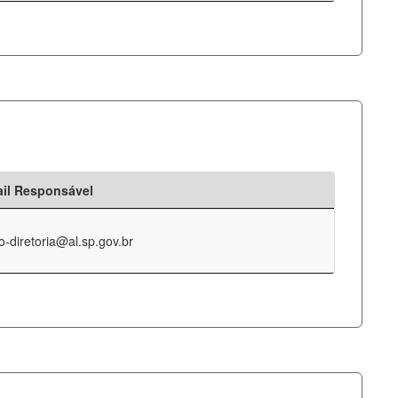
il Responsável
o-diretoria@al.sp.gov.br