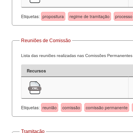
Etiquetas:
propositura
regime de tramitação
processo 
Reuniões de Comissão
Lista das reuniões realizadas nas Comissões Permanentes
Recursos
Etiquetas:
reunião
comissão
comissão permanente
Tramitação