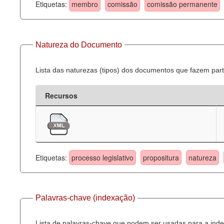
Etiquetas:
membro
comissão
comissão permanente
Natureza do Documento
Lista das naturezas (tipos) dos documentos que fazem part
Recursos
Etiquetas:
processo legislativo
propositura
natureza
Palavras-chave (indexação)
Lista de palavras-chave que podem ser usadas para a inde