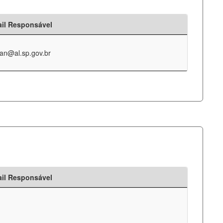
il Responsável
an@al.sp.gov.br
il Responsável