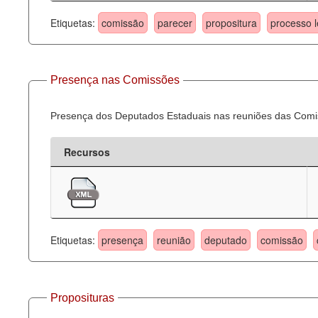
Etiquetas:
comissão
parecer
propositura
processo l
Presença nas Comissões
Presença dos Deputados Estaduais nas reuniões das Comi
Recursos
Etiquetas:
presença
reunião
deputado
comissão
Proposituras