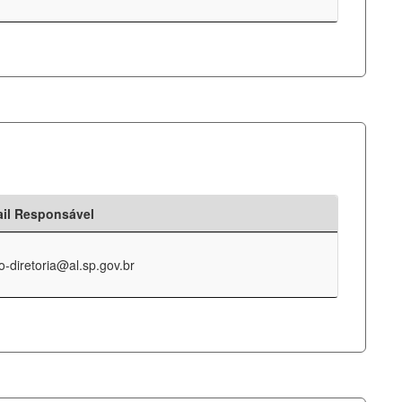
il Responsável
o-diretoria@al.sp.gov.br