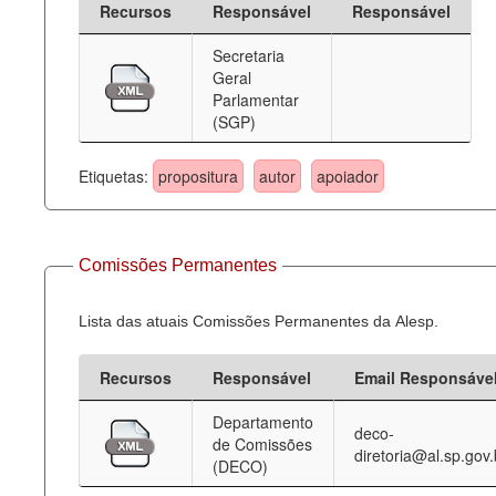
Recursos
Responsável
Responsável
Deputados Estaduais
Secretaria
Geral
Administração
Parlamentar
(SGP)
Legislação
Agenda
Etiquetas:
propositura
autor
apoiador
Perguntas frequentes
Contato
Comissões Permanentes
Lista das atuais Comissões Permanentes da Alesp.
Recursos
Responsável
Email Responsáve
Departamento
deco-
de Comissões
diretoria@al.sp.gov.
(DECO)