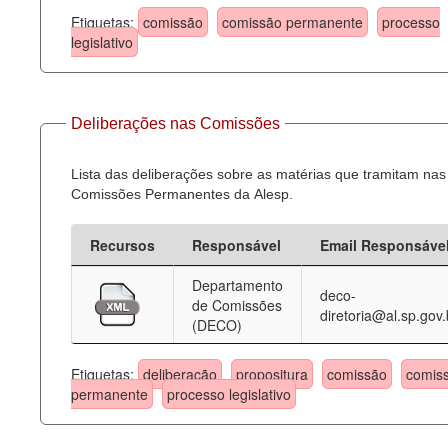
Etiquetas:
comissão
comissão permanente
processo
legislativo
Deliberações nas Comissões
Lista das deliberações sobre as matérias que tramitam nas
Comissões Permanentes da Alesp.
Recursos
Responsável
Email Responsáve
Departamento
deco-
de Comissões
diretoria@al.sp.gov.
(DECO)
Etiquetas:
deliberação
propositura
comissão
comis
permanente
processo legislativo