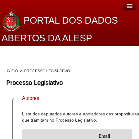
PORTAL DOS DADOS
ABERTOS DA ALESP
Home
Sobre o projeto
INÍCIO
PROCESSO LEGISLATIVO
Dados Abertos Alesp
Processo Legislativo
Lei de Acesso à Informação
Autores
Dados Governamentais Abertos
Planejamento
Lista dos deputados autores e apoiadores das proposituras
que tramitam no Processo Legislativo.
Catálogo de dados
Email
Processo Legislativo