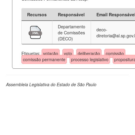
Recursos
Responsável
Email Responsáve
Departamento
deco-
de Comissões
diretoria@al.sp.gov.
(DECO)
Etiquetas:
votação
voto
deliberação
comissão
comissão permanente
processo legislativo
propositur
Assembleia Legislativa do Estado de São Paulo