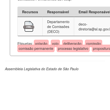
Recursos
Responsável
Email Responsáve
Departamento
deco-
de Comissões
diretoria@al.sp.gov.
(DECO)
Etiquetas:
votação
voto
deliberação
comissão
comissão permanente
processo legislativo
propositur
Assembleia Legislativa do Estado de São Paulo