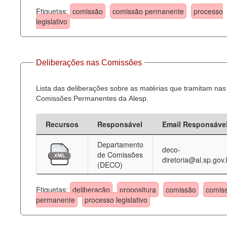
Etiquetas:
comissão
comissão permanente
processo
legislativo
Deliberações nas Comissões
Lista das deliberações sobre as matérias que tramitam nas
Comissões Permanentes da Alesp.
Recursos
Responsável
Email Responsáve
Departamento
deco-
de Comissões
diretoria@al.sp.gov.
(DECO)
Etiquetas:
deliberação
propositura
comissão
comis
permanente
processo legislativo