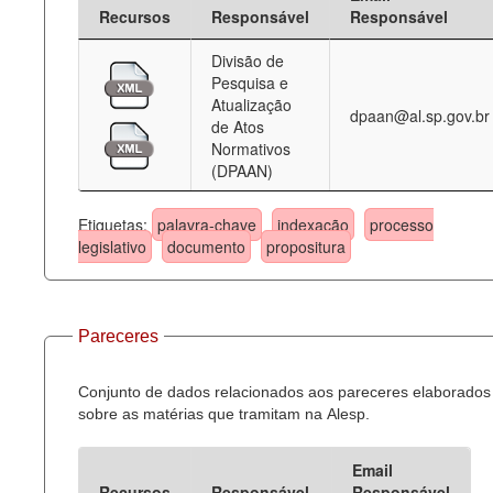
Recursos
Responsável
Responsável
Divisão de
Pesquisa e
Atualização
dpaan@al.sp.gov.br
de Atos
Normativos
(DPAAN)
Etiquetas:
palavra-chave
indexação
processo
legislativo
documento
propositura
Pareceres
Conjunto de dados relacionados aos pareceres elaborados
sobre as matérias que tramitam na Alesp.
Email
Recursos
Responsável
Responsável