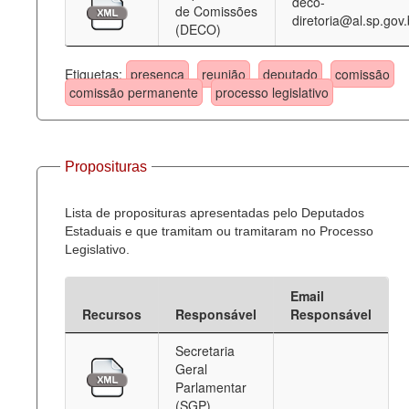
deco-
de Comissões
diretoria@al.sp.gov.
(DECO)
Etiquetas:
presença
reunião
deputado
comissão
comissão permanente
processo legislativo
Proposituras
Lista de proposituras apresentadas pelo Deputados
Estaduais e que tramitam ou tramitaram no Processo
Legislativo.
Email
Recursos
Responsável
Responsável
Secretaria
Geral
Parlamentar
(SGP)