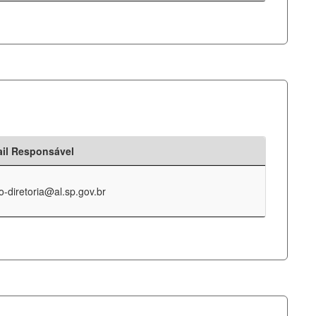
il Responsável
o-diretoria@al.sp.gov.br