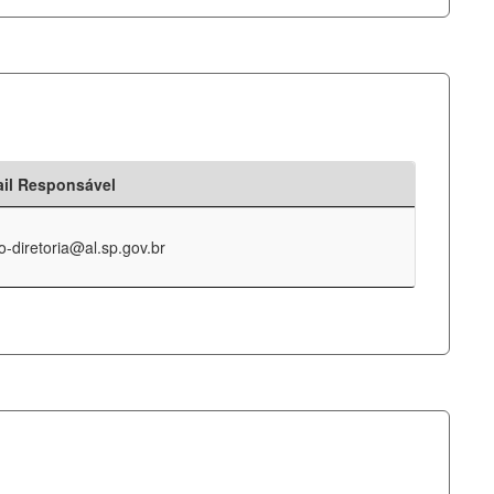
il Responsável
o-diretoria@al.sp.gov.br