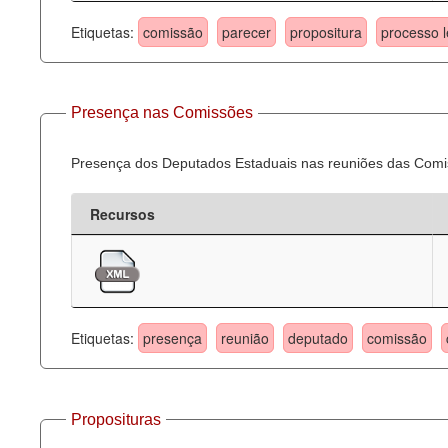
Etiquetas:
comissão
parecer
propositura
processo l
Presença nas Comissões
Presença dos Deputados Estaduais nas reuniões das Comi
Recursos
Etiquetas:
presença
reunião
deputado
comissão
Proposituras