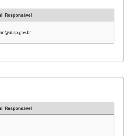
il Responsável
an@al.sp.gov.br
il Responsável