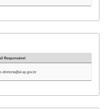
il Responsável
o-diretoria@al.sp.gov.br