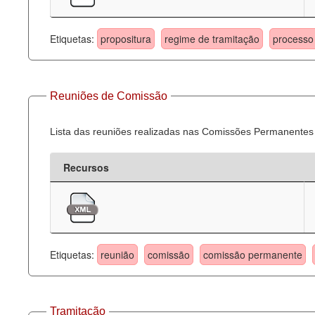
Etiquetas:
propositura
regime de tramitação
processo 
Reuniões de Comissão
Lista das reuniões realizadas nas Comissões Permanentes
Recursos
Etiquetas:
reunião
comissão
comissão permanente
Tramitação