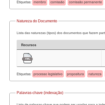
Etiquetas:
membro
comissão
comissão permanente
Natureza do Documento
Lista das naturezas (tipos) dos documentos que fazem part
Recursos
Etiquetas:
processo legislativo
propositura
natureza
Palavras-chave (indexação)
Lista de palavras-chave que podem ser usadas para a inde