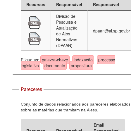
Recursos
Responsável
Responsável
Divisão de
Pesquisa e
Atualização
dpaan@al.sp.gov.br
de Atos
Normativos
(DPAAN)
Etiquetas:
palavra-chave
indexação
processo
legislativo
documento
propositura
Pareceres
Conjunto de dados relacionados aos pareceres elaborados
sobre as matérias que tramitam na Alesp.
Email
Recursos
Responsável
Responsável