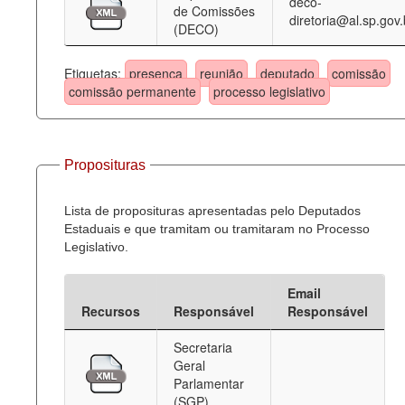
deco-
de Comissões
diretoria@al.sp.gov.
(DECO)
Etiquetas:
presença
reunião
deputado
comissão
comissão permanente
processo legislativo
Proposituras
Lista de proposituras apresentadas pelo Deputados
Estaduais e que tramitam ou tramitaram no Processo
Legislativo.
Email
Recursos
Responsável
Responsável
Secretaria
Geral
Parlamentar
(SGP)