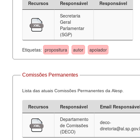
Recursos
Responsável
Responsável
Deputados Estaduais
Secretaria
Geral
Administração
Parlamentar
(SGP)
Legislação
Agenda
Etiquetas:
propositura
autor
apoiador
Perguntas frequentes
Contato
Comissões Permanentes
Lista das atuais Comissões Permanentes da Alesp.
Recursos
Responsável
Email Responsáve
Departamento
deco-
de Comissões
diretoria@al.sp.gov.
(DECO)