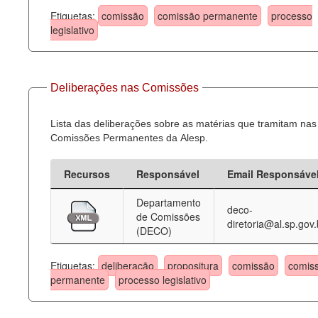
Etiquetas:
comissão
comissão permanente
processo
legislativo
Deliberações nas Comissões
Lista das deliberações sobre as matérias que tramitam nas
Comissões Permanentes da Alesp.
Recursos
Responsável
Email Responsáve
Departamento
deco-
de Comissões
diretoria@al.sp.gov.
(DECO)
Etiquetas:
deliberação
propositura
comissão
comis
permanente
processo legislativo