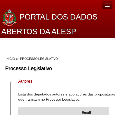
PORTAL DOS DADOS
ABERTOS DA ALESP
Home
Sobre o projeto
INÍCIO
PROCESSO LEGISLATIVO
Dados Abertos Alesp
Processo Legislativo
Lei de Acesso à Informação
Autores
Dados Governamentais Abertos
Planejamento
Lista dos deputados autores e apoiadores das proposituras
que tramitam no Processo Legislativo.
Catálogo de dados
Email
Processo Legislativo