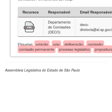
Recursos
Responsável
Email Responsáve
Departamento
deco-
de Comissões
diretoria@al.sp.gov.
(DECO)
Etiquetas:
votação
voto
deliberação
comissão
comissão permanente
processo legislativo
propositur
Assembleia Legislativa do Estado de São Paulo