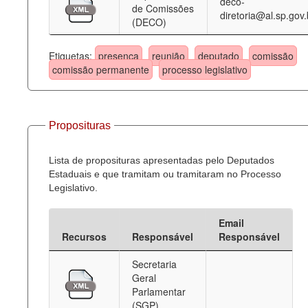
deco-
de Comissões
diretoria@al.sp.gov.
(DECO)
Etiquetas:
presença
reunião
deputado
comissão
comissão permanente
processo legislativo
Proposituras
Lista de proposituras apresentadas pelo Deputados
Estaduais e que tramitam ou tramitaram no Processo
Legislativo.
Email
Recursos
Responsável
Responsável
Secretaria
Geral
Parlamentar
(SGP)