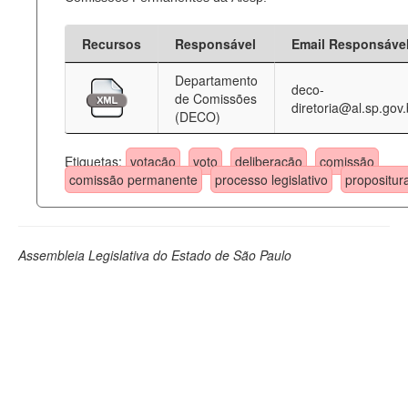
Recursos
Responsável
Email Responsáve
Departamento
deco-
de Comissões
diretoria@al.sp.gov.
(DECO)
Etiquetas:
votação
voto
deliberação
comissão
comissão permanente
processo legislativo
propositur
Assembleia Legislativa do Estado de São Paulo