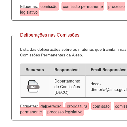
Etiquetas:
comissão
comissão permanente
processo
legislativo
Deliberações nas Comissões
Lista das deliberações sobre as matérias que tramitam nas
Comissões Permanentes da Alesp.
Recursos
Responsável
Email Responsáve
Departamento
deco-
de Comissões
diretoria@al.sp.gov.
(DECO)
Etiquetas:
deliberação
propositura
comissão
comis
permanente
processo legislativo