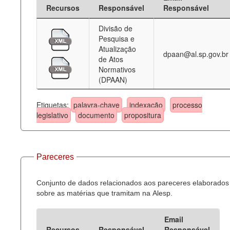
Recursos
Responsável
Responsável
Divisão de
Pesquisa e
Atualização
dpaan@al.sp.gov.br
de Atos
Normativos
(DPAAN)
Etiquetas:
palavra-chave
indexação
processo
legislativo
documento
propositura
Pareceres
Conjunto de dados relacionados aos pareceres elaborados
sobre as matérias que tramitam na Alesp.
Email
Recursos
Responsável
Responsável