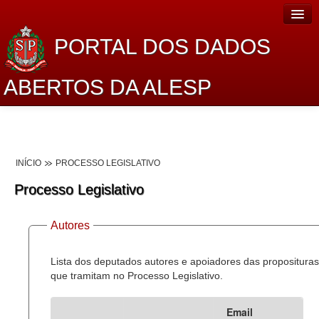
PORTAL DOS DADOS
ABERTOS DA ALESP
Home
Sobre o projeto
INÍCIO
PROCESSO LEGISLATIVO
Dados Abertos Alesp
Processo Legislativo
Lei de Acesso à Informação
Autores
Dados Governamentais Abertos
Planejamento
Lista dos deputados autores e apoiadores das proposituras
que tramitam no Processo Legislativo.
Catálogo de dados
Email
Processo Legislativo