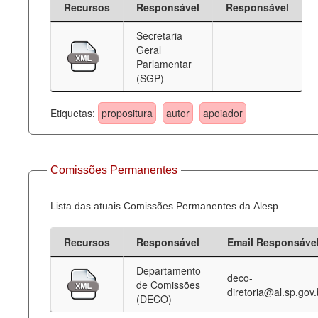
Recursos
Responsável
Responsável
Deputados Estaduais
Secretaria
Geral
Administração
Parlamentar
(SGP)
Legislação
Agenda
Etiquetas:
propositura
autor
apoiador
Perguntas frequentes
Contato
Comissões Permanentes
Lista das atuais Comissões Permanentes da Alesp.
Recursos
Responsável
Email Responsáve
Departamento
deco-
de Comissões
diretoria@al.sp.gov.
(DECO)