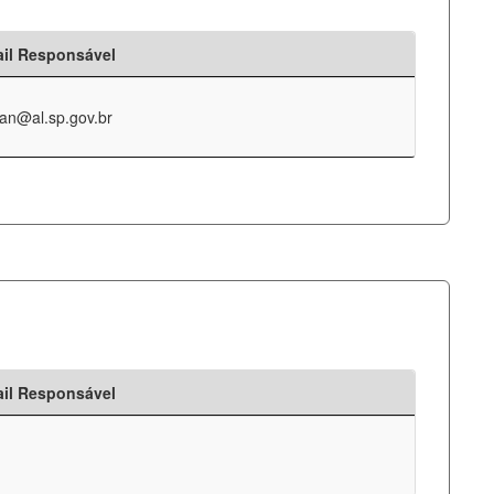
il Responsável
an@al.sp.gov.br
il Responsável