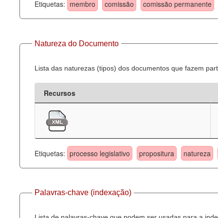
Etiquetas:
membro
comissão
comissão permanente
Natureza do Documento
Lista das naturezas (tipos) dos documentos que fazem part
Recursos
Etiquetas:
processo legislativo
propositura
natureza
Palavras-chave (indexação)
Lista de palavras-chave que podem ser usadas para a inde