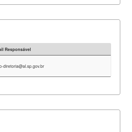
il Responsável
o-diretoria@al.sp.gov.br