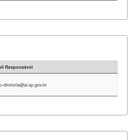
il Responsável
o-diretoria@al.sp.gov.br