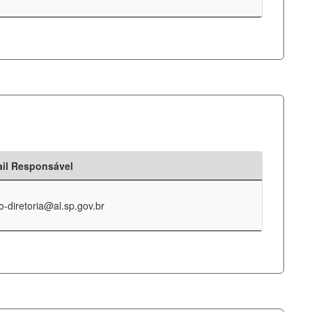
il Responsável
o-diretoria@al.sp.gov.br