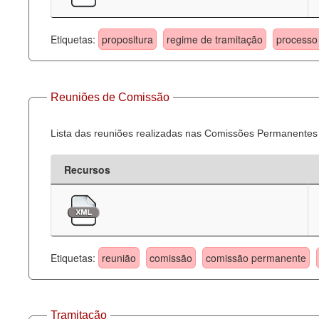
Etiquetas:
propositura
regime de tramitação
processo 
Reuniões de Comissão
Lista das reuniões realizadas nas Comissões Permanentes
Recursos
Etiquetas:
reunião
comissão
comissão permanente
Tramitação