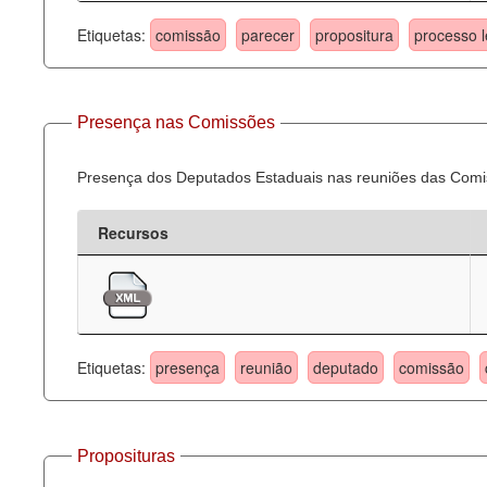
Etiquetas:
comissão
parecer
propositura
processo l
Presença nas Comissões
Presença dos Deputados Estaduais nas reuniões das Comi
Recursos
Etiquetas:
presença
reunião
deputado
comissão
Proposituras