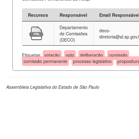
Recursos
Responsável
Email Responsáve
Departamento
deco-
de Comissões
diretoria@al.sp.gov.
(DECO)
Etiquetas:
votação
voto
deliberação
comissão
comissão permanente
processo legislativo
propositur
Assembleia Legislativa do Estado de São Paulo