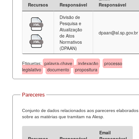
Recursos
Responsável
Responsável
Divisão de
Pesquisa e
Atualização
dpaan@al.sp.gov.br
de Atos
Normativos
(DPAAN)
Etiquetas:
palavra-chave
indexação
processo
legislativo
documento
propositura
Pareceres
Conjunto de dados relacionados aos pareceres elaborados
sobre as matérias que tramitam na Alesp.
Email
Recursos
Responsável
Responsável