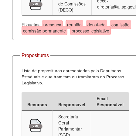
deco-
de Comissões
diretoria@al.sp.gov.
(DECO)
Etiquetas:
presença
reunião
deputado
comissão
comissão permanente
processo legislativo
Proposituras
Lista de proposituras apresentadas pelo Deputados
Estaduais e que tramitam ou tramitaram no Processo
Legislativo.
Email
Recursos
Responsável
Responsável
Secretaria
Geral
Parlamentar
(SGP)