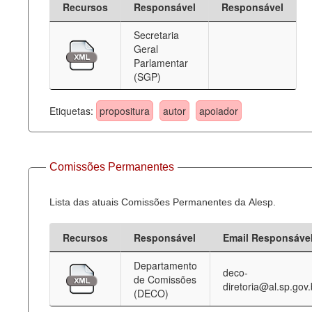
Recursos
Responsável
Responsável
Deputados Estaduais
Secretaria
Geral
Administração
Parlamentar
(SGP)
Legislação
Agenda
Etiquetas:
propositura
autor
apoiador
Perguntas frequentes
Contato
Comissões Permanentes
Lista das atuais Comissões Permanentes da Alesp.
Recursos
Responsável
Email Responsáve
Departamento
deco-
de Comissões
diretoria@al.sp.gov.
(DECO)