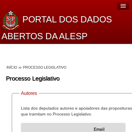
PORTAL DOS DADOS
ABERTOS DA ALESP
Home
Sobre o projeto
INÍCIO
PROCESSO LEGISLATIVO
Dados Abertos Alesp
Processo Legislativo
Lei de Acesso à Informação
Autores
Dados Governamentais Abertos
Planejamento
Lista dos deputados autores e apoiadores das proposituras
que tramitam no Processo Legislativo.
Catálogo de dados
Email
Processo Legislativo