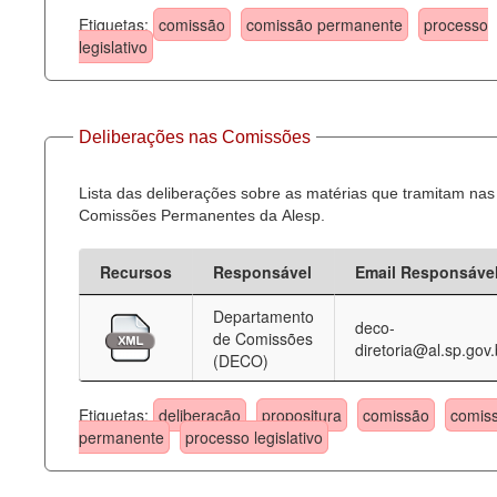
Etiquetas:
comissão
comissão permanente
processo
legislativo
Deliberações nas Comissões
Lista das deliberações sobre as matérias que tramitam nas
Comissões Permanentes da Alesp.
Recursos
Responsável
Email Responsáve
Departamento
deco-
de Comissões
diretoria@al.sp.gov.
(DECO)
Etiquetas:
deliberação
propositura
comissão
comis
permanente
processo legislativo