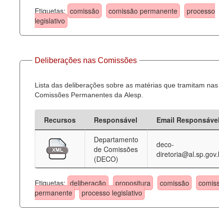
Etiquetas:
comissão
comissão permanente
processo
legislativo
Deliberações nas Comissões
Lista das deliberações sobre as matérias que tramitam nas
Comissões Permanentes da Alesp.
Recursos
Responsável
Email Responsáve
Departamento
deco-
de Comissões
diretoria@al.sp.gov.
(DECO)
Etiquetas:
deliberação
propositura
comissão
comis
permanente
processo legislativo