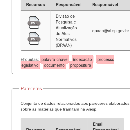
Recursos
Responsável
Responsável
Divisão de
Pesquisa e
Atualização
dpaan@al.sp.gov.br
de Atos
Normativos
(DPAAN)
Etiquetas:
palavra-chave
indexação
processo
legislativo
documento
propositura
Pareceres
Conjunto de dados relacionados aos pareceres elaborados
sobre as matérias que tramitam na Alesp.
Email
Recursos
Responsável
Responsável