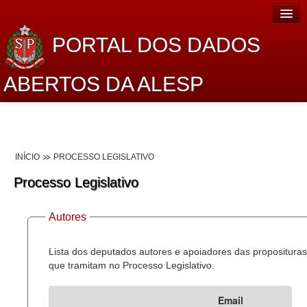
PORTAL DOS DADOS
ABERTOS DA ALESP
Home
Sobre o projeto
INÍCIO
PROCESSO LEGISLATIVO
Dados Abertos Alesp
Processo Legislativo
Lei de Acesso à Informação
Autores
Dados Governamentais Abertos
Planejamento
Lista dos deputados autores e apoiadores das proposituras
que tramitam no Processo Legislativo.
Catálogo de dados
Email
Processo Legislativo