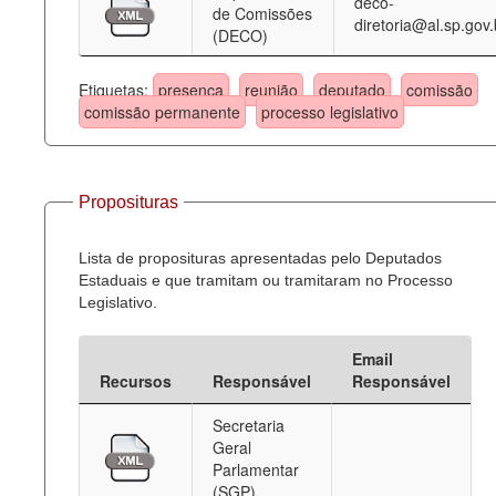
deco-
de Comissões
diretoria@al.sp.gov.
(DECO)
Etiquetas:
presença
reunião
deputado
comissão
comissão permanente
processo legislativo
Proposituras
Lista de proposituras apresentadas pelo Deputados
Estaduais e que tramitam ou tramitaram no Processo
Legislativo.
Email
Recursos
Responsável
Responsável
Secretaria
Geral
Parlamentar
(SGP)