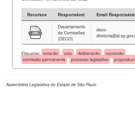
Recursos
Responsável
Email Responsáve
Departamento
deco-
de Comissões
diretoria@al.sp.gov.
(DECO)
Etiquetas:
votação
voto
deliberação
comissão
comissão permanente
processo legislativo
propositur
Assembleia Legislativa do Estado de São Paulo