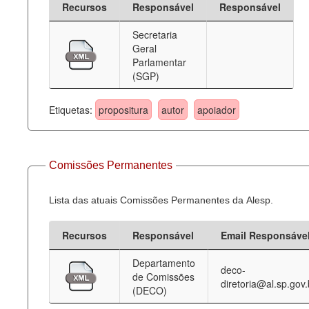
Recursos
Responsável
Responsável
Deputados Estaduais
Secretaria
Geral
Administração
Parlamentar
(SGP)
Legislação
Agenda
Etiquetas:
propositura
autor
apoiador
Perguntas frequentes
Contato
Comissões Permanentes
Lista das atuais Comissões Permanentes da Alesp.
Recursos
Responsável
Email Responsáve
Departamento
deco-
de Comissões
diretoria@al.sp.gov.
(DECO)