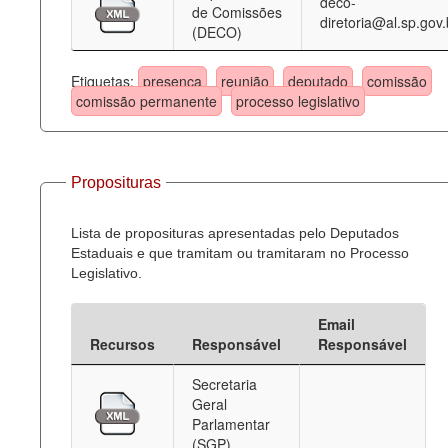
deco-
de Comissões
diretoria@al.sp.gov.
(DECO)
Etiquetas:
presença
reunião
deputado
comissão
comissão permanente
processo legislativo
Proposituras
Lista de proposituras apresentadas pelo Deputados
Estaduais e que tramitam ou tramitaram no Processo
Legislativo.
Email
Recursos
Responsável
Responsável
Secretaria
Geral
Parlamentar
(SGP)