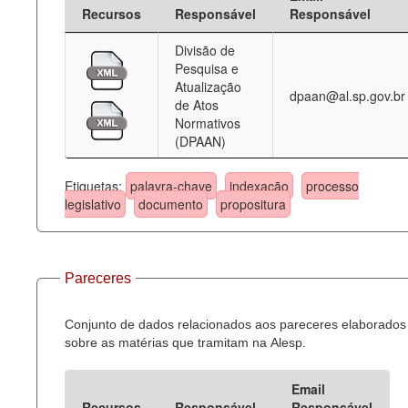
Recursos
Responsável
Responsável
Divisão de
Pesquisa e
Atualização
dpaan@al.sp.gov.br
de Atos
Normativos
(DPAAN)
Etiquetas:
palavra-chave
indexação
processo
legislativo
documento
propositura
Pareceres
Conjunto de dados relacionados aos pareceres elaborados
sobre as matérias que tramitam na Alesp.
Email
Recursos
Responsável
Responsável