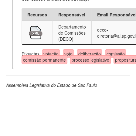
Recursos
Responsável
Email Responsáve
Departamento
deco-
de Comissões
diretoria@al.sp.gov.
(DECO)
Etiquetas:
votação
voto
deliberação
comissão
comissão permanente
processo legislativo
propositur
Assembleia Legislativa do Estado de São Paulo