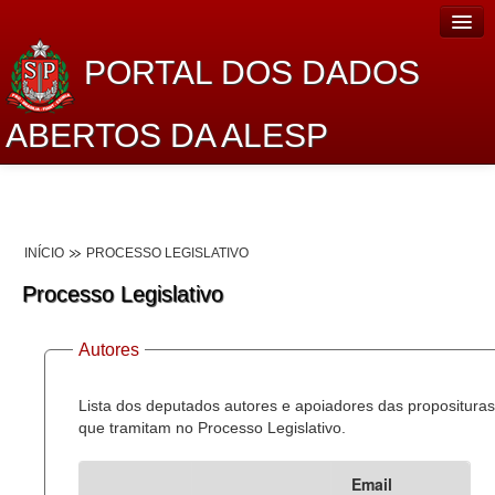
PORTAL DOS DADOS
ABERTOS DA ALESP
Home
Sobre o projeto
INÍCIO
PROCESSO LEGISLATIVO
Dados Abertos Alesp
Processo Legislativo
Lei de Acesso à Informação
Autores
Dados Governamentais Abertos
Planejamento
Lista dos deputados autores e apoiadores das proposituras
que tramitam no Processo Legislativo.
Catálogo de dados
Email
Processo Legislativo