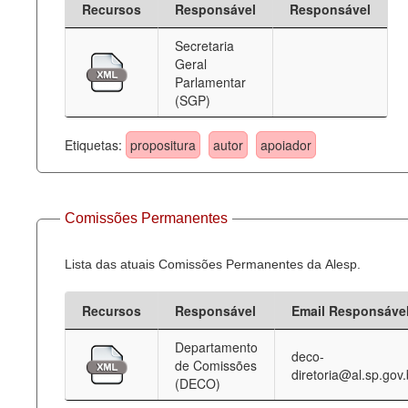
Recursos
Responsável
Responsável
Deputados Estaduais
Secretaria
Geral
Administração
Parlamentar
(SGP)
Legislação
Agenda
Etiquetas:
propositura
autor
apoiador
Perguntas frequentes
Contato
Comissões Permanentes
Lista das atuais Comissões Permanentes da Alesp.
Recursos
Responsável
Email Responsáve
Departamento
deco-
de Comissões
diretoria@al.sp.gov.
(DECO)