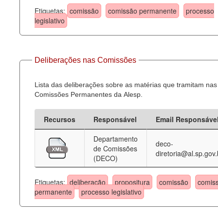
Etiquetas:
comissão
comissão permanente
processo
legislativo
Deliberações nas Comissões
Lista das deliberações sobre as matérias que tramitam nas
Comissões Permanentes da Alesp.
Recursos
Responsável
Email Responsáve
Departamento
deco-
de Comissões
diretoria@al.sp.gov.
(DECO)
Etiquetas:
deliberação
propositura
comissão
comis
permanente
processo legislativo