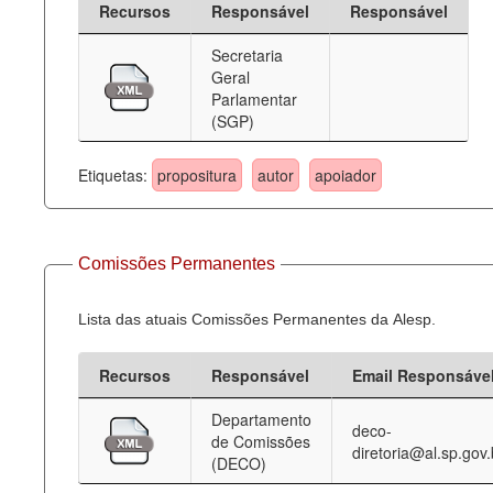
Recursos
Responsável
Responsável
Deputados Estaduais
Secretaria
Geral
Administração
Parlamentar
(SGP)
Legislação
Agenda
Etiquetas:
propositura
autor
apoiador
Perguntas frequentes
Contato
Comissões Permanentes
Lista das atuais Comissões Permanentes da Alesp.
Recursos
Responsável
Email Responsáve
Departamento
deco-
de Comissões
diretoria@al.sp.gov.
(DECO)