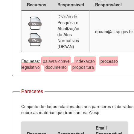
Recursos
Responsável
Responsável
Divisão de
Pesquisa e
Atualização
dpaan@al.sp.gov.br
de Atos
Normativos
(DPAAN)
Etiquetas:
palavra-chave
indexação
processo
legislativo
documento
propositura
Pareceres
Conjunto de dados relacionados aos pareceres elaborados
sobre as matérias que tramitam na Alesp.
Email
Recursos
Responsável
Responsável