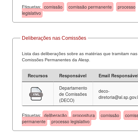
Etiquetas:
comissão
comissão permanente
processo
legislativo
Deliberações nas Comissões
Lista das deliberações sobre as matérias que tramitam nas
Comissões Permanentes da Alesp.
Recursos
Responsável
Email Responsáve
Departamento
deco-
de Comissões
diretoria@al.sp.gov.
(DECO)
Etiquetas:
deliberação
propositura
comissão
comis
permanente
processo legislativo