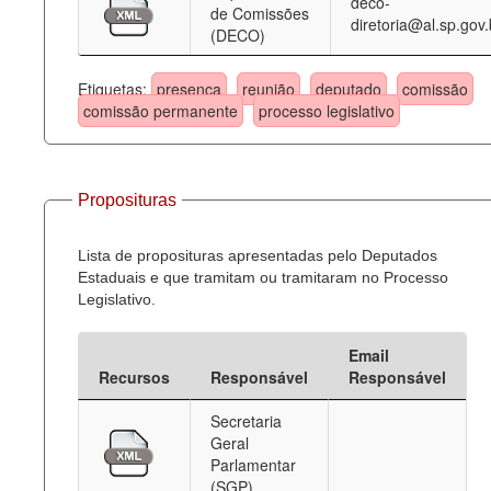
deco-
de Comissões
diretoria@al.sp.gov.
(DECO)
Etiquetas:
presença
reunião
deputado
comissão
comissão permanente
processo legislativo
Proposituras
Lista de proposituras apresentadas pelo Deputados
Estaduais e que tramitam ou tramitaram no Processo
Legislativo.
Email
Recursos
Responsável
Responsável
Secretaria
Geral
Parlamentar
(SGP)