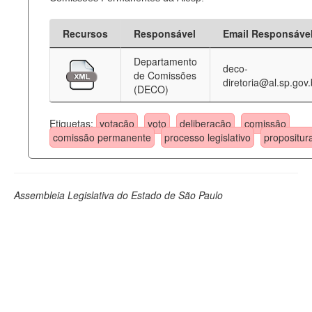
Recursos
Responsável
Email Responsáve
Departamento
deco-
de Comissões
diretoria@al.sp.gov.
(DECO)
Etiquetas:
votação
voto
deliberação
comissão
comissão permanente
processo legislativo
propositur
Assembleia Legislativa do Estado de São Paulo