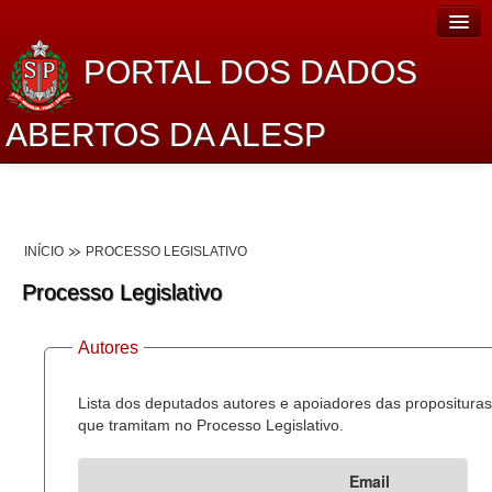
PORTAL DOS DADOS
ABERTOS DA ALESP
Home
Sobre o projeto
INÍCIO
PROCESSO LEGISLATIVO
Dados Abertos Alesp
Processo Legislativo
Lei de Acesso à Informação
Autores
Dados Governamentais Abertos
Planejamento
Lista dos deputados autores e apoiadores das proposituras
que tramitam no Processo Legislativo.
Catálogo de dados
Email
Processo Legislativo