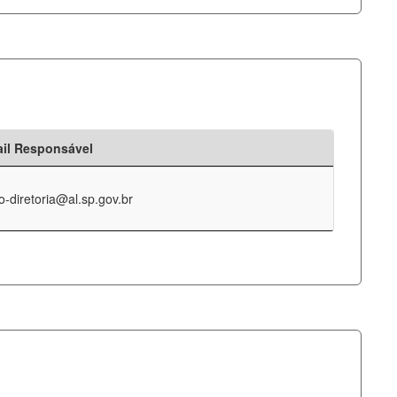
il Responsável
o-diretoria@al.sp.gov.br