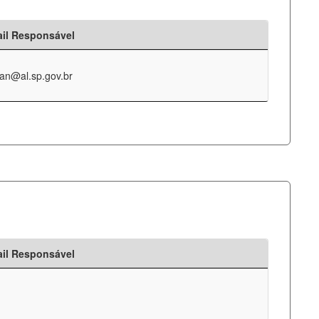
il Responsável
an@al.sp.gov.br
il Responsável