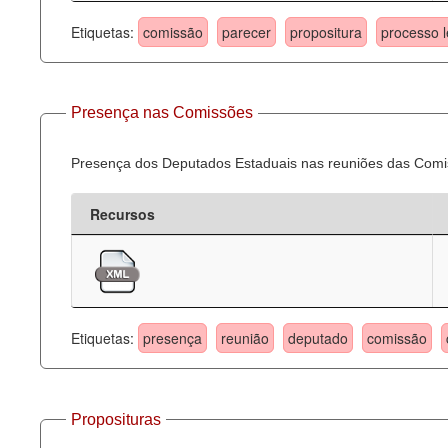
Etiquetas:
comissão
parecer
propositura
processo l
Presença nas Comissões
Presença dos Deputados Estaduais nas reuniões das Comi
Recursos
Etiquetas:
presença
reunião
deputado
comissão
Proposituras