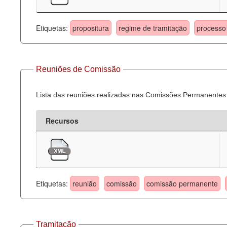
Etiquetas:
propositura
regime de tramitação
processo 
Reuniões de Comissão
Lista das reuniões realizadas nas Comissões Permanentes
Recursos
Etiquetas:
reunião
comissão
comissão permanente
Tramitação