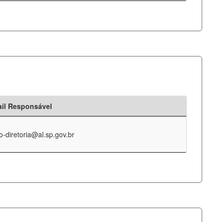
il Responsável
o-diretoria@al.sp.gov.br