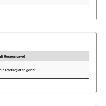
il Responsável
o-diretoria@al.sp.gov.br