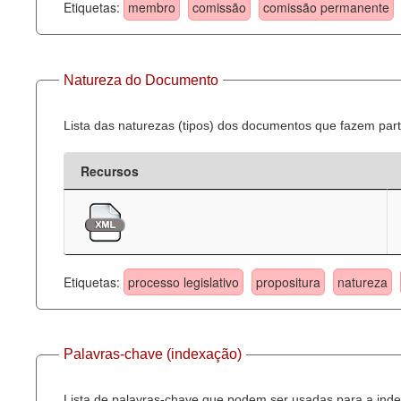
Etiquetas:
membro
comissão
comissão permanente
Natureza do Documento
Lista das naturezas (tipos) dos documentos que fazem part
Recursos
Etiquetas:
processo legislativo
propositura
natureza
Palavras-chave (indexação)
Lista de palavras-chave que podem ser usadas para a inde