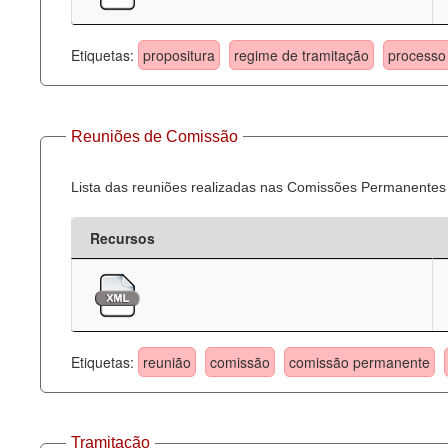
Etiquetas:
propositura
regime de tramitação
processo 
Reuniões de Comissão
Lista das reuniões realizadas nas Comissões Permanentes
Recursos
Etiquetas:
reunião
comissão
comissão permanente
Tramitação