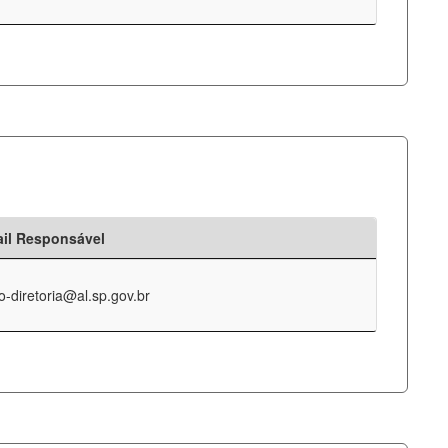
il Responsável
o-diretoria@al.sp.gov.br