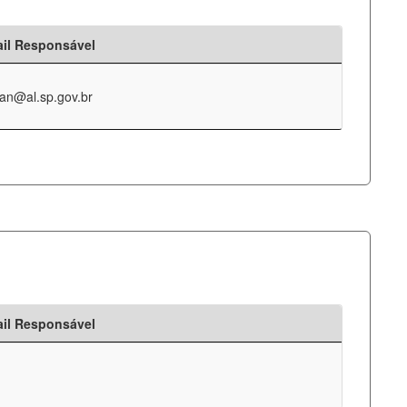
il Responsável
an@al.sp.gov.br
il Responsável