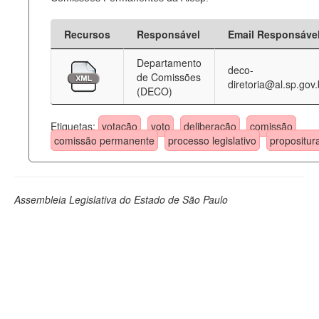
Recursos
Responsável
Email Responsáve
Departamento
deco-
de Comissões
diretoria@al.sp.gov.
(DECO)
Etiquetas:
votação
voto
deliberação
comissão
comissão permanente
processo legislativo
propositur
Assembleia Legislativa do Estado de São Paulo