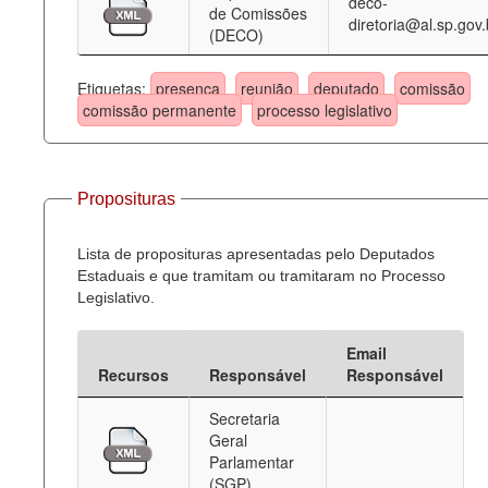
deco-
de Comissões
diretoria@al.sp.gov.
(DECO)
Etiquetas:
presença
reunião
deputado
comissão
comissão permanente
processo legislativo
Proposituras
Lista de proposituras apresentadas pelo Deputados
Estaduais e que tramitam ou tramitaram no Processo
Legislativo.
Email
Recursos
Responsável
Responsável
Secretaria
Geral
Parlamentar
(SGP)