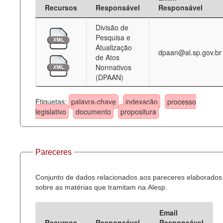
Recursos
Responsável
Responsável
Divisão de
Pesquisa e
Atualização
dpaan@al.sp.gov.br
de Atos
Normativos
(DPAAN)
Etiquetas:
palavra-chave
indexação
processo
legislativo
documento
propositura
Pareceres
Conjunto de dados relacionados aos pareceres elaborados
sobre as matérias que tramitam na Alesp.
Email
Recursos
Responsável
Responsável