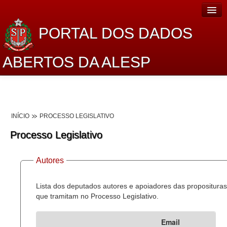
PORTAL DOS DADOS
ABERTOS DA ALESP
Home
Sobre o projeto
INÍCIO
PROCESSO LEGISLATIVO
Dados Abertos Alesp
Processo Legislativo
Lei de Acesso à Informação
Autores
Dados Governamentais Abertos
Planejamento
Lista dos deputados autores e apoiadores das proposituras
que tramitam no Processo Legislativo.
Catálogo de dados
Email
Processo Legislativo