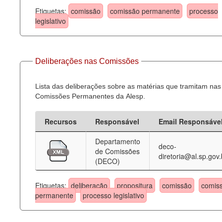
Etiquetas:
comissão
comissão permanente
processo
legislativo
Deliberações nas Comissões
Lista das deliberações sobre as matérias que tramitam nas
Comissões Permanentes da Alesp.
Recursos
Responsável
Email Responsáve
Departamento
deco-
de Comissões
diretoria@al.sp.gov.
(DECO)
Etiquetas:
deliberação
propositura
comissão
comis
permanente
processo legislativo