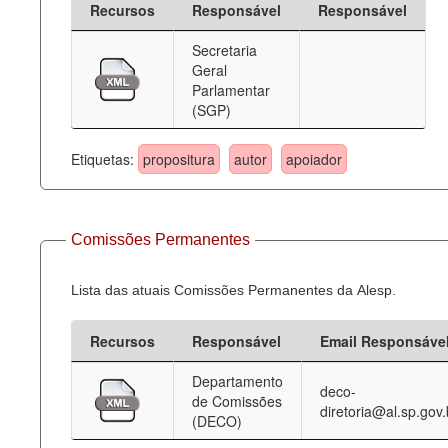
Recursos
Responsável
Responsável
Deputados Estaduais
Secretaria
Geral
Administração
Parlamentar
(SGP)
Legislação
Agenda
Etiquetas:
propositura
autor
apoiador
Perguntas frequentes
Contato
Comissões Permanentes
Lista das atuais Comissões Permanentes da Alesp.
Recursos
Responsável
Email Responsáve
Departamento
deco-
de Comissões
diretoria@al.sp.gov.
(DECO)