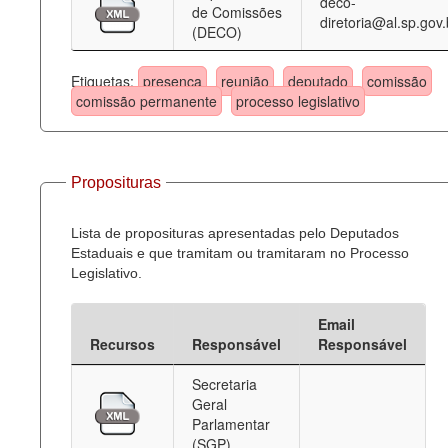
deco-
de Comissões
diretoria@al.sp.gov.
(DECO)
Etiquetas:
presença
reunião
deputado
comissão
comissão permanente
processo legislativo
Proposituras
Lista de proposituras apresentadas pelo Deputados
Estaduais e que tramitam ou tramitaram no Processo
Legislativo.
Email
Recursos
Responsável
Responsável
Secretaria
Geral
Parlamentar
(SGP)