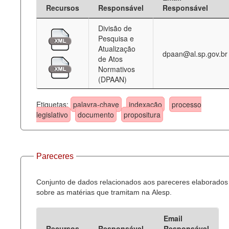
Recursos
Responsável
Responsável
Divisão de
Pesquisa e
Atualização
dpaan@al.sp.gov.br
de Atos
Normativos
(DPAAN)
Etiquetas:
palavra-chave
indexação
processo
legislativo
documento
propositura
Pareceres
Conjunto de dados relacionados aos pareceres elaborados
sobre as matérias que tramitam na Alesp.
Email
Recursos
Responsável
Responsável