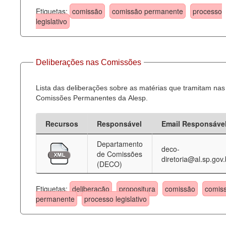
Etiquetas:
comissão
comissão permanente
processo
legislativo
Deliberações nas Comissões
Lista das deliberações sobre as matérias que tramitam nas
Comissões Permanentes da Alesp.
Recursos
Responsável
Email Responsáve
Departamento
deco-
de Comissões
diretoria@al.sp.gov.
(DECO)
Etiquetas:
deliberação
propositura
comissão
comis
permanente
processo legislativo