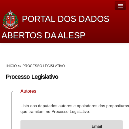
PORTAL DOS DADOS
ABERTOS DA ALESP
Home
Sobre o projeto
INÍCIO
PROCESSO LEGISLATIVO
Dados Abertos Alesp
Processo Legislativo
Lei de Acesso à Informação
Autores
Dados Governamentais Abertos
Planejamento
Lista dos deputados autores e apoiadores das proposituras
que tramitam no Processo Legislativo.
Catálogo de dados
Email
Processo Legislativo