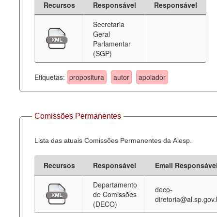
Recursos
Responsável
Responsável
Deputados Estaduais
Secretaria
Geral
Administração
Parlamentar
(SGP)
Legislação
Agenda
Etiquetas:
propositura
autor
apoiador
Perguntas frequentes
Contato
Comissões Permanentes
Lista das atuais Comissões Permanentes da Alesp.
Recursos
Responsável
Email Responsáve
Departamento
deco-
de Comissões
diretoria@al.sp.gov.
(DECO)