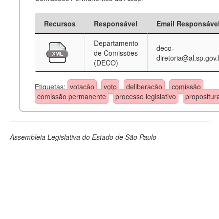
Recursos
Responsável
Email Responsáve
Departamento
deco-
de Comissões
diretoria@al.sp.gov.
(DECO)
Etiquetas:
votação
voto
deliberação
comissão
comissão permanente
processo legislativo
propositur
Assembleia Legislativa do Estado de São Paulo