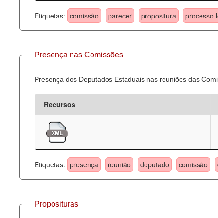
Etiquetas:
comissão
parecer
propositura
processo l
Presença nas Comissões
Presença dos Deputados Estaduais nas reuniões das Comi
Recursos
Etiquetas:
presença
reunião
deputado
comissão
Proposituras