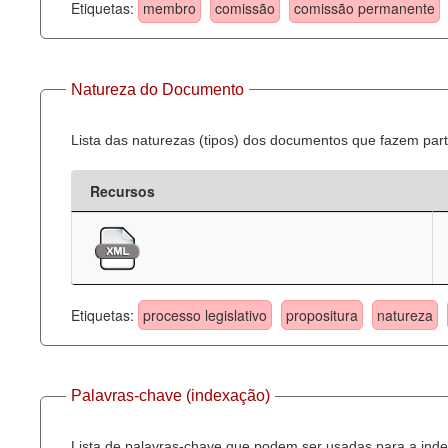
Etiquetas:
membro
comissão
comissão permanente
Natureza do Documento
Lista das naturezas (tipos) dos documentos que fazem part
Recursos
Etiquetas:
processo legislativo
propositura
natureza
Palavras-chave (indexação)
Lista de palavras-chave que podem ser usadas para a inde