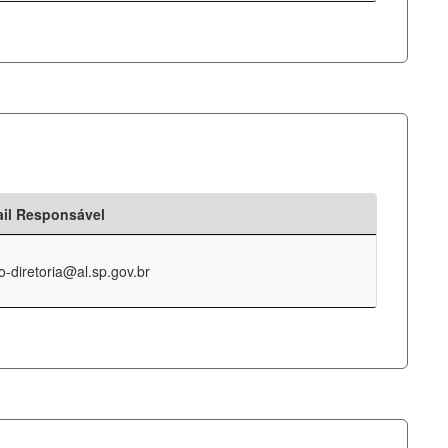
il Responsável
o-diretoria@al.sp.gov.br