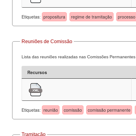
Etiquetas:
propositura
regime de tramitação
processo 
Reuniões de Comissão
Lista das reuniões realizadas nas Comissões Permanentes
Recursos
Etiquetas:
reunião
comissão
comissão permanente
Tramitação