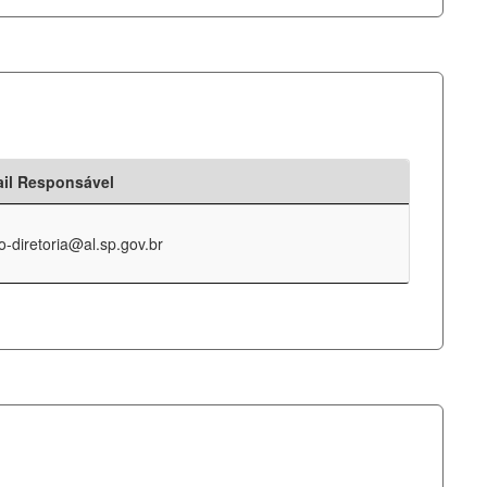
il Responsável
o-diretoria@al.sp.gov.br