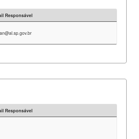
il Responsável
an@al.sp.gov.br
il Responsável