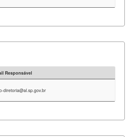
il Responsável
o-diretoria@al.sp.gov.br