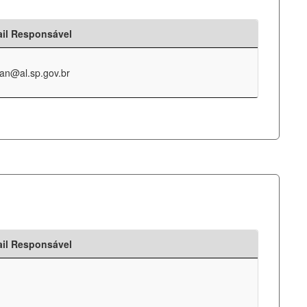
il Responsável
an@al.sp.gov.br
il Responsável