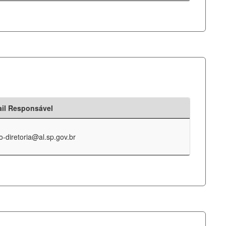
il Responsável
o-diretoria@al.sp.gov.br