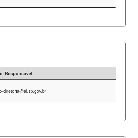
il Responsável
o-diretoria@al.sp.gov.br