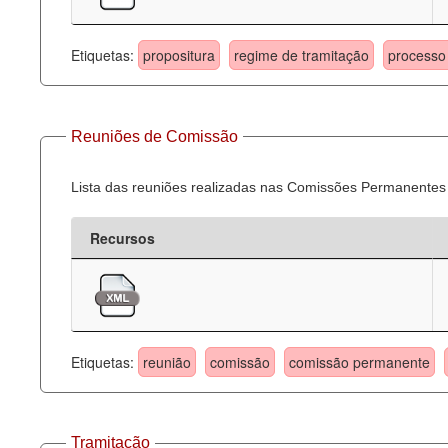
Etiquetas:
propositura
regime de tramitação
processo 
Reuniões de Comissão
Lista das reuniões realizadas nas Comissões Permanentes
Recursos
Etiquetas:
reunião
comissão
comissão permanente
Tramitação