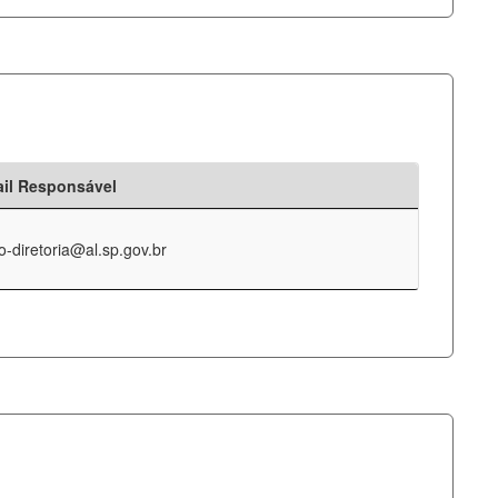
il Responsável
o-diretoria@al.sp.gov.br