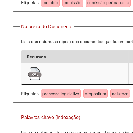
Etiquetas:
membro
comissão
comissão permanente
Natureza do Documento
Lista das naturezas (tipos) dos documentos que fazem part
Recursos
Etiquetas:
processo legislativo
propositura
natureza
Palavras-chave (indexação)
Lista de palavras-chave que podem ser usadas para a inde