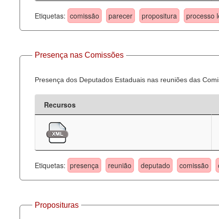
Etiquetas:
comissão
parecer
propositura
processo l
Presença nas Comissões
Presença dos Deputados Estaduais nas reuniões das Comi
Recursos
Etiquetas:
presença
reunião
deputado
comissão
Proposituras