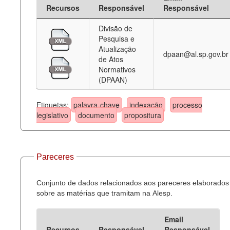
Recursos
Responsável
Responsável
Divisão de
Pesquisa e
Atualização
dpaan@al.sp.gov.br
de Atos
Normativos
(DPAAN)
Etiquetas:
palavra-chave
indexação
processo
legislativo
documento
propositura
Pareceres
Conjunto de dados relacionados aos pareceres elaborados
sobre as matérias que tramitam na Alesp.
Email
Recursos
Responsável
Responsável