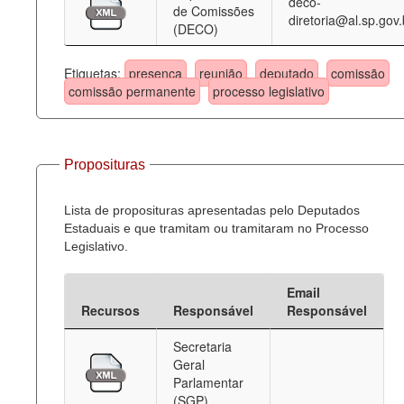
deco-
de Comissões
diretoria@al.sp.gov.
(DECO)
Etiquetas:
presença
reunião
deputado
comissão
comissão permanente
processo legislativo
Proposituras
Lista de proposituras apresentadas pelo Deputados
Estaduais e que tramitam ou tramitaram no Processo
Legislativo.
Email
Recursos
Responsável
Responsável
Secretaria
Geral
Parlamentar
(SGP)