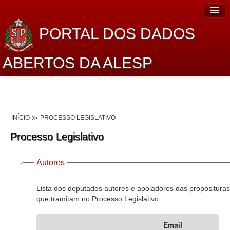
PORTAL DOS DADOS
ABERTOS DA ALESP
Home
Sobre o projeto
INÍCIO
PROCESSO LEGISLATIVO
Dados Abertos Alesp
Processo Legislativo
Lei de Acesso à Informação
Autores
Dados Governamentais Abertos
Planejamento
Lista dos deputados autores e apoiadores das proposituras
que tramitam no Processo Legislativo.
Catálogo de dados
Email
Processo Legislativo