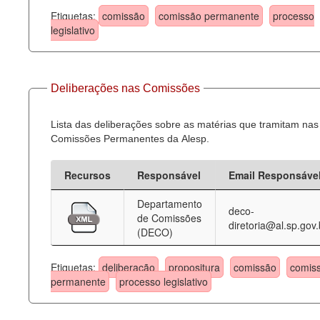
Etiquetas:
comissão
comissão permanente
processo
legislativo
Deliberações nas Comissões
Lista das deliberações sobre as matérias que tramitam nas
Comissões Permanentes da Alesp.
Recursos
Responsável
Email Responsáve
Departamento
deco-
de Comissões
diretoria@al.sp.gov.
(DECO)
Etiquetas:
deliberação
propositura
comissão
comis
permanente
processo legislativo