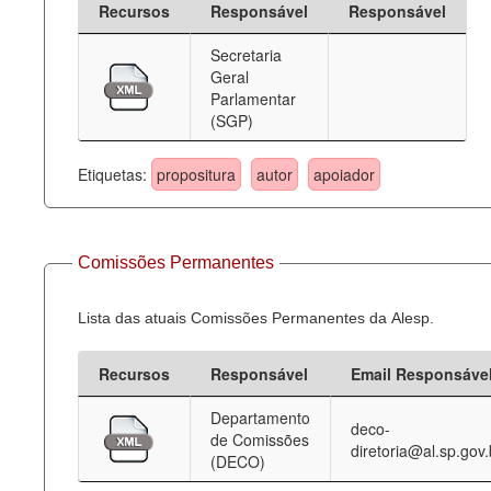
Recursos
Responsável
Responsável
Deputados Estaduais
Secretaria
Geral
Administração
Parlamentar
(SGP)
Legislação
Agenda
Etiquetas:
propositura
autor
apoiador
Perguntas frequentes
Contato
Comissões Permanentes
Lista das atuais Comissões Permanentes da Alesp.
Recursos
Responsável
Email Responsáve
Departamento
deco-
de Comissões
diretoria@al.sp.gov.
(DECO)