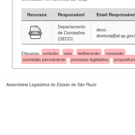
Recursos
Responsável
Email Responsáve
Departamento
deco-
de Comissões
diretoria@al.sp.gov.
(DECO)
Etiquetas:
votação
voto
deliberação
comissão
comissão permanente
processo legislativo
propositur
Assembleia Legislativa do Estado de São Paulo