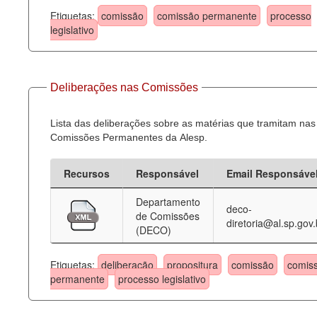
Etiquetas:
comissão
comissão permanente
processo
legislativo
Deliberações nas Comissões
Lista das deliberações sobre as matérias que tramitam nas
Comissões Permanentes da Alesp.
Recursos
Responsável
Email Responsáve
Departamento
deco-
de Comissões
diretoria@al.sp.gov.
(DECO)
Etiquetas:
deliberação
propositura
comissão
comis
permanente
processo legislativo