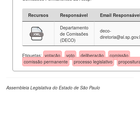
Recursos
Responsável
Email Responsáve
Departamento
deco-
de Comissões
diretoria@al.sp.gov.
(DECO)
Etiquetas:
votação
voto
deliberação
comissão
comissão permanente
processo legislativo
propositur
Assembleia Legislativa do Estado de São Paulo