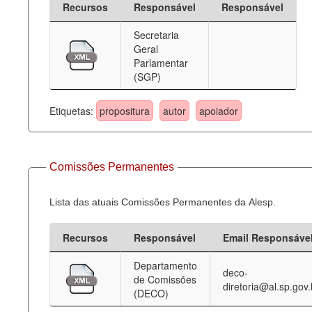
Recursos
Responsável
Responsável
Deputados Estaduais
Secretaria
Geral
Administração
Parlamentar
(SGP)
Legislação
Agenda
Etiquetas:
propositura
autor
apoiador
Perguntas frequentes
Contato
Comissões Permanentes
Lista das atuais Comissões Permanentes da Alesp.
Recursos
Responsável
Email Responsáve
Departamento
deco-
de Comissões
diretoria@al.sp.gov.
(DECO)