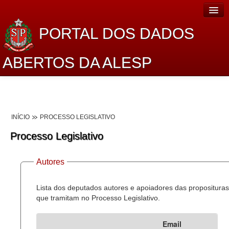
PORTAL DOS DADOS
ABERTOS DA ALESP
Home
Sobre o projeto
INÍCIO
PROCESSO LEGISLATIVO
Dados Abertos Alesp
Processo Legislativo
Lei de Acesso à Informação
Autores
Dados Governamentais Abertos
Planejamento
Lista dos deputados autores e apoiadores das proposituras
que tramitam no Processo Legislativo.
Catálogo de dados
Email
Processo Legislativo