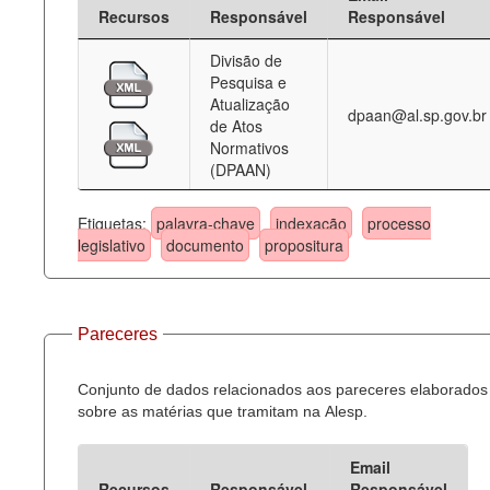
Recursos
Responsável
Responsável
Divisão de
Pesquisa e
Atualização
dpaan@al.sp.gov.br
de Atos
Normativos
(DPAAN)
Etiquetas:
palavra-chave
indexação
processo
legislativo
documento
propositura
Pareceres
Conjunto de dados relacionados aos pareceres elaborados
sobre as matérias que tramitam na Alesp.
Email
Recursos
Responsável
Responsável