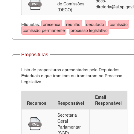
deco-
de Comissões
diretoria@al.sp.gov.
(DECO)
Etiquetas:
presença
reunião
deputado
comissão
comissão permanente
processo legislativo
Proposituras
Lista de proposituras apresentadas pelo Deputados
Estaduais e que tramitam ou tramitaram no Processo
Legislativo.
Email
Recursos
Responsável
Responsável
Secretaria
Geral
Parlamentar
(SGP)