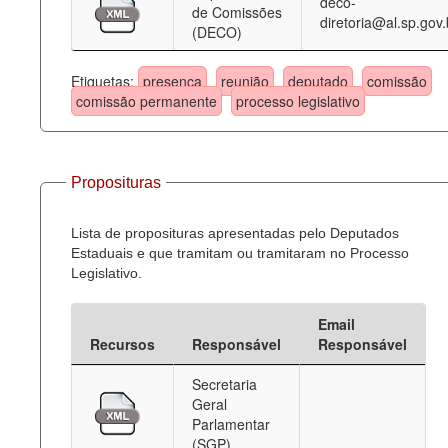
deco-
de Comissões
diretoria@al.sp.gov.
(DECO)
Etiquetas:
presença
reunião
deputado
comissão
comissão permanente
processo legislativo
Proposituras
Lista de proposituras apresentadas pelo Deputados
Estaduais e que tramitam ou tramitaram no Processo
Legislativo.
Email
Recursos
Responsável
Responsável
Secretaria
Geral
Parlamentar
(SGP)