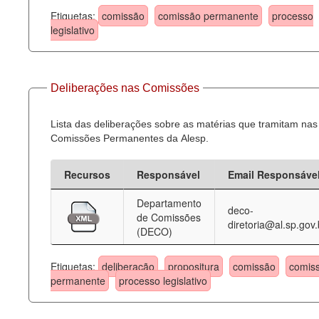
Etiquetas:
comissão
comissão permanente
processo
legislativo
Deliberações nas Comissões
Lista das deliberações sobre as matérias que tramitam nas
Comissões Permanentes da Alesp.
Recursos
Responsável
Email Responsáve
Departamento
deco-
de Comissões
diretoria@al.sp.gov.
(DECO)
Etiquetas:
deliberação
propositura
comissão
comis
permanente
processo legislativo