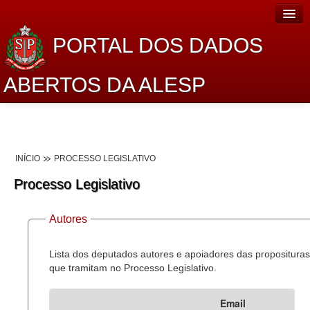
PORTAL DOS DADOS
ABERTOS DA ALESP
Home
Sobre o projeto
INÍCIO
PROCESSO LEGISLATIVO
Dados Abertos Alesp
Processo Legislativo
Lei de Acesso à Informação
Autores
Dados Governamentais Abertos
Planejamento
Lista dos deputados autores e apoiadores das proposituras
que tramitam no Processo Legislativo.
Catálogo de dados
Email
Processo Legislativo