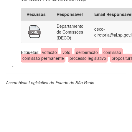
Recursos
Responsável
Email Responsáve
Departamento
deco-
de Comissões
diretoria@al.sp.gov.
(DECO)
Etiquetas:
votação
voto
deliberação
comissão
comissão permanente
processo legislativo
propositur
Assembleia Legislativa do Estado de São Paulo