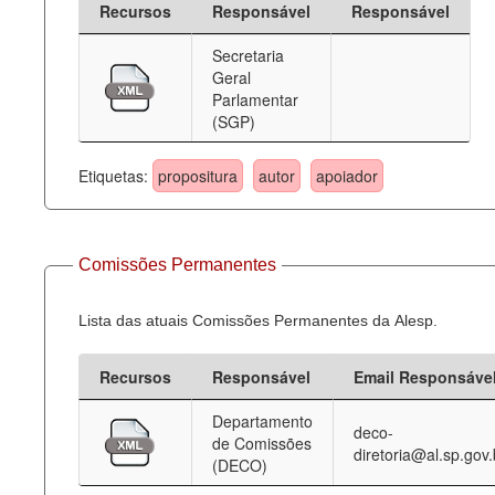
Recursos
Responsável
Responsável
Deputados Estaduais
Secretaria
Geral
Administração
Parlamentar
(SGP)
Legislação
Agenda
Etiquetas:
propositura
autor
apoiador
Perguntas frequentes
Contato
Comissões Permanentes
Lista das atuais Comissões Permanentes da Alesp.
Recursos
Responsável
Email Responsáve
Departamento
deco-
de Comissões
diretoria@al.sp.gov.
(DECO)