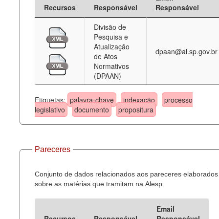
Recursos
Responsável
Responsável
Divisão de
Pesquisa e
Atualização
dpaan@al.sp.gov.br
de Atos
Normativos
(DPAAN)
Etiquetas:
palavra-chave
indexação
processo
legislativo
documento
propositura
Pareceres
Conjunto de dados relacionados aos pareceres elaborados
sobre as matérias que tramitam na Alesp.
Email
Recursos
Responsável
Responsável