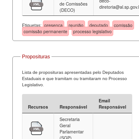
deco-
de Comissões
diretoria@al.sp.gov.
(DECO)
Etiquetas:
presença
reunião
deputado
comissão
comissão permanente
processo legislativo
Proposituras
Lista de proposituras apresentadas pelo Deputados
Estaduais e que tramitam ou tramitaram no Processo
Legislativo.
Email
Recursos
Responsável
Responsável
Secretaria
Geral
Parlamentar
(SGP)