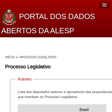
PORTAL DOS DADOS
ABERTOS DA ALESP
Home
Sobre o projeto
INÍCIO
PROCESSO LEGISLATIVO
Dados Abertos Alesp
Processo Legislativo
Lei de Acesso à Informação
Autores
Dados Governamentais Abertos
Planejamento
Lista dos deputados autores e apoiadores das proposituras
que tramitam no Processo Legislativo.
Catálogo de dados
Email
Processo Legislativo