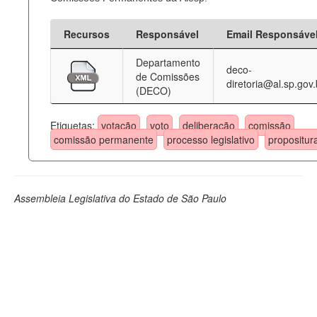
Recursos
Responsável
Email Responsáve
Departamento
deco-
de Comissões
diretoria@al.sp.gov.
(DECO)
Etiquetas:
votação
voto
deliberação
comissão
comissão permanente
processo legislativo
propositur
Assembleia Legislativa do Estado de São Paulo