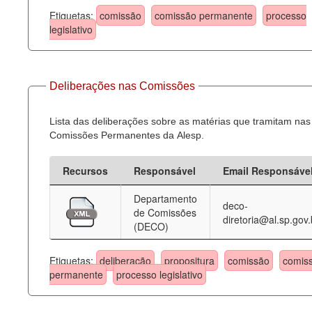
Etiquetas:
comissão
comissão permanente
processo
legislativo
Deliberações nas Comissões
Lista das deliberações sobre as matérias que tramitam nas
Comissões Permanentes da Alesp.
Recursos
Responsável
Email Responsáve
Departamento
deco-
de Comissões
diretoria@al.sp.gov.
(DECO)
Etiquetas:
deliberação
propositura
comissão
comis
permanente
processo legislativo