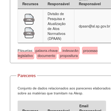
Recursos
Responsável
Responsável
Divisão de
Pesquisa e
Atualização
dpaan@al.sp.gov.br
de Atos
Normativos
(DPAAN)
Etiquetas:
palavra-chave
indexação
processo
legislativo
documento
propositura
Pareceres
Conjunto de dados relacionados aos pareceres elaborados
sobre as matérias que tramitam na Alesp.
Email
Recursos
Responsável
Responsável