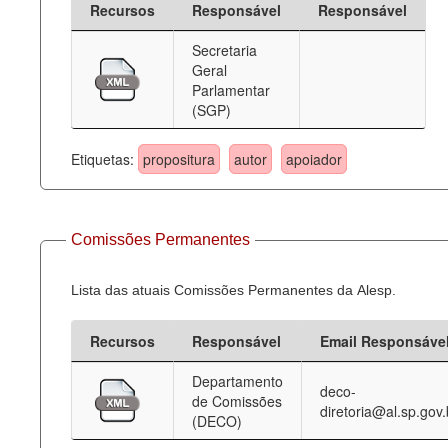
Recursos
Responsável
Responsável
Deputados Estaduais
Secretaria
Geral
Administração
Parlamentar
(SGP)
Legislação
Agenda
Etiquetas:
propositura
autor
apoiador
Perguntas frequentes
Contato
Comissões Permanentes
Lista das atuais Comissões Permanentes da Alesp.
Recursos
Responsável
Email Responsáve
Departamento
deco-
de Comissões
diretoria@al.sp.gov.
(DECO)