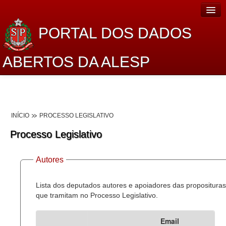
PORTAL DOS DADOS
ABERTOS DA ALESP
Home
Sobre o projeto
INÍCIO
PROCESSO LEGISLATIVO
Dados Abertos Alesp
Processo Legislativo
Lei de Acesso à Informação
Autores
Dados Governamentais Abertos
Planejamento
Lista dos deputados autores e apoiadores das proposituras
que tramitam no Processo Legislativo.
Catálogo de dados
Email
Processo Legislativo