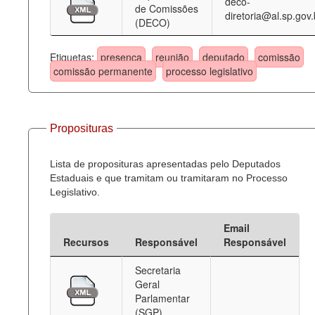
deco-
de Comissões
diretoria@al.sp.gov.
(DECO)
Etiquetas:
presença
reunião
deputado
comissão
comissão permanente
processo legislativo
Proposituras
Lista de proposituras apresentadas pelo Deputados
Estaduais e que tramitam ou tramitaram no Processo
Legislativo.
Email
Recursos
Responsável
Responsável
Secretaria
Geral
Parlamentar
(SGP)