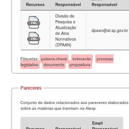
Recursos
Responsável
Responsável
Divisão de
Pesquisa e
Atualização
dpaan@al.sp.gov.br
de Atos
Normativos
(DPAAN)
Etiquetas:
palavra-chave
indexação
processo
legislativo
documento
propositura
Pareceres
Conjunto de dados relacionados aos pareceres elaborados
sobre as matérias que tramitam na Alesp.
Email
Recursos
Responsável
Responsável