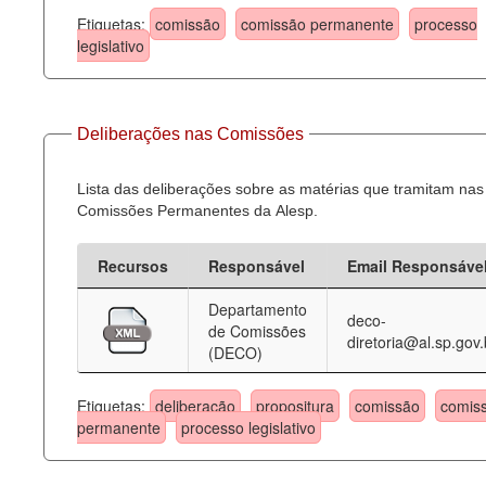
Etiquetas:
comissão
comissão permanente
processo
legislativo
Deliberações nas Comissões
Lista das deliberações sobre as matérias que tramitam nas
Comissões Permanentes da Alesp.
Recursos
Responsável
Email Responsáve
Departamento
deco-
de Comissões
diretoria@al.sp.gov.
(DECO)
Etiquetas:
deliberação
propositura
comissão
comis
permanente
processo legislativo