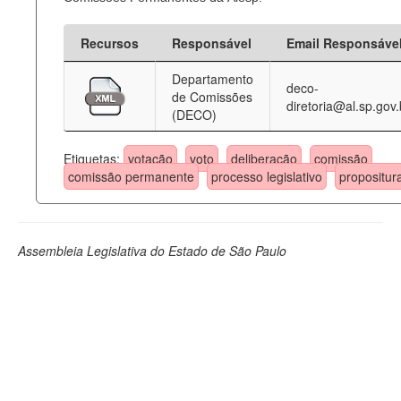
Recursos
Responsável
Email Responsáve
Departamento
deco-
de Comissões
diretoria@al.sp.gov.
(DECO)
Etiquetas:
votação
voto
deliberação
comissão
comissão permanente
processo legislativo
propositur
Assembleia Legislativa do Estado de São Paulo