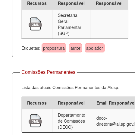
Recursos
Responsável
Responsável
Deputados Estaduais
Secretaria
Geral
Administração
Parlamentar
(SGP)
Legislação
Agenda
Etiquetas:
propositura
autor
apoiador
Perguntas frequentes
Contato
Comissões Permanentes
Lista das atuais Comissões Permanentes da Alesp.
Recursos
Responsável
Email Responsáve
Departamento
deco-
de Comissões
diretoria@al.sp.gov.
(DECO)