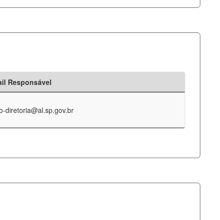
il Responsável
o-diretoria@al.sp.gov.br