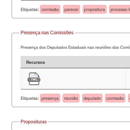
Etiquetas:
comissão
parecer
propositura
processo l
Presença nas Comissões
Presença dos Deputados Estaduais nas reuniões das Comi
Recursos
Etiquetas:
presença
reunião
deputado
comissão
Proposituras