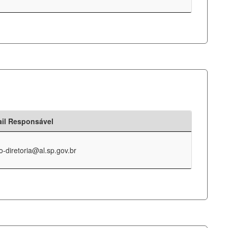
il Responsável
o-diretoria@al.sp.gov.br