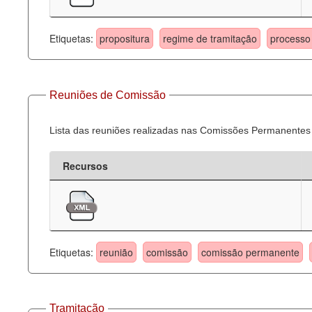
Etiquetas:
propositura
regime de tramitação
processo 
Reuniões de Comissão
Lista das reuniões realizadas nas Comissões Permanentes
Recursos
Etiquetas:
reunião
comissão
comissão permanente
Tramitação