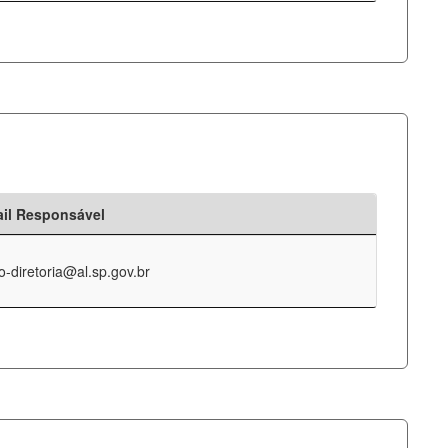
il Responsável
o-diretoria@al.sp.gov.br