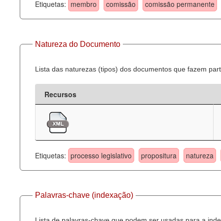
Etiquetas:
membro
comissão
comissão permanente
Natureza do Documento
Lista das naturezas (tipos) dos documentos que fazem part
Recursos
Etiquetas:
processo legislativo
propositura
natureza
Palavras-chave (indexação)
Lista de palavras-chave que podem ser usadas para a inde