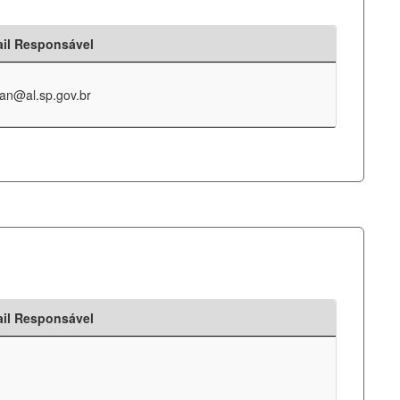
il Responsável
an@al.sp.gov.br
il Responsável