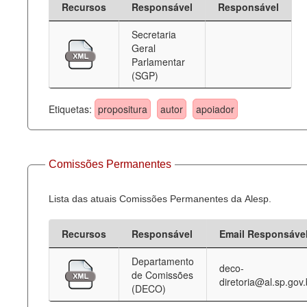
Recursos
Responsável
Responsável
Deputados Estaduais
Secretaria
Geral
Administração
Parlamentar
(SGP)
Legislação
Agenda
Etiquetas:
propositura
autor
apoiador
Perguntas frequentes
Contato
Comissões Permanentes
Lista das atuais Comissões Permanentes da Alesp.
Recursos
Responsável
Email Responsáve
Departamento
deco-
de Comissões
diretoria@al.sp.gov.
(DECO)