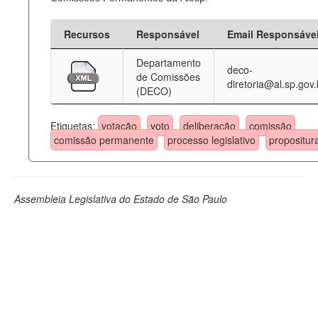
Recursos
Responsável
Email Responsáve
Departamento
deco-
de Comissões
diretoria@al.sp.gov.
(DECO)
Etiquetas:
votação
voto
deliberação
comissão
comissão permanente
processo legislativo
propositur
Assembleia Legislativa do Estado de São Paulo