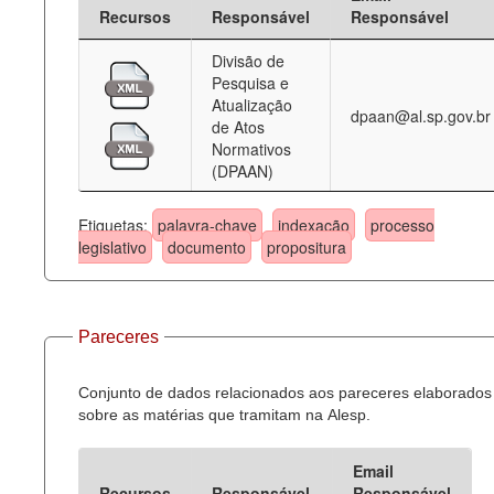
Recursos
Responsável
Responsável
Divisão de
Pesquisa e
Atualização
dpaan@al.sp.gov.br
de Atos
Normativos
(DPAAN)
Etiquetas:
palavra-chave
indexação
processo
legislativo
documento
propositura
Pareceres
Conjunto de dados relacionados aos pareceres elaborados
sobre as matérias que tramitam na Alesp.
Email
Recursos
Responsável
Responsável