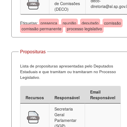
deco-
de Comissões
diretoria@al.sp.gov.
(DECO)
Etiquetas:
presença
reunião
deputado
comissão
comissão permanente
processo legislativo
Proposituras
Lista de proposituras apresentadas pelo Deputados
Estaduais e que tramitam ou tramitaram no Processo
Legislativo.
Email
Recursos
Responsável
Responsável
Secretaria
Geral
Parlamentar
(SGP)