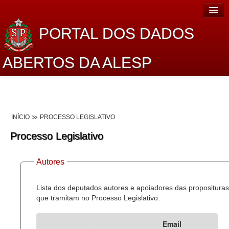
PORTAL DOS DADOS
ABERTOS DA ALESP
Home
Sobre o projeto
INÍCIO
PROCESSO LEGISLATIVO
Dados Abertos Alesp
Processo Legislativo
Lei de Acesso à Informação
Autores
Dados Governamentais Abertos
Planejamento
Lista dos deputados autores e apoiadores das proposituras
que tramitam no Processo Legislativo.
Catálogo de dados
Email
Processo Legislativo