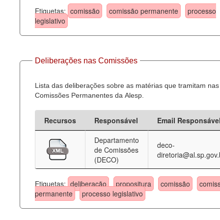
Etiquetas:
comissão
comissão permanente
processo
legislativo
Deliberações nas Comissões
Lista das deliberações sobre as matérias que tramitam nas
Comissões Permanentes da Alesp.
Recursos
Responsável
Email Responsáve
Departamento
deco-
de Comissões
diretoria@al.sp.gov.
(DECO)
Etiquetas:
deliberação
propositura
comissão
comis
permanente
processo legislativo