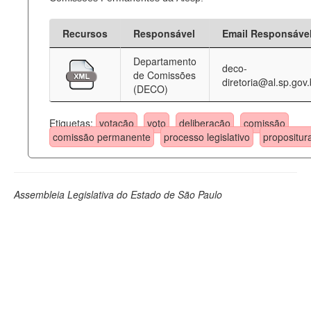
Recursos
Responsável
Email Responsáve
Departamento
deco-
de Comissões
diretoria@al.sp.gov.
(DECO)
Etiquetas:
votação
voto
deliberação
comissão
comissão permanente
processo legislativo
propositur
Assembleia Legislativa do Estado de São Paulo