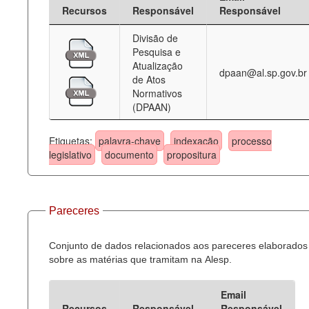
Recursos
Responsável
Responsável
Divisão de
Pesquisa e
Atualização
dpaan@al.sp.gov.br
de Atos
Normativos
(DPAAN)
Etiquetas:
palavra-chave
indexação
processo
legislativo
documento
propositura
Pareceres
Conjunto de dados relacionados aos pareceres elaborados
sobre as matérias que tramitam na Alesp.
Email
Recursos
Responsável
Responsável