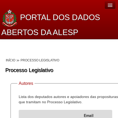
PORTAL DOS DADOS
ABERTOS DA ALESP
Home
Sobre o projeto
INÍCIO
PROCESSO LEGISLATIVO
Dados Abertos Alesp
Processo Legislativo
Lei de Acesso à Informação
Autores
Dados Governamentais Abertos
Planejamento
Lista dos deputados autores e apoiadores das proposituras
que tramitam no Processo Legislativo.
Catálogo de dados
Email
Processo Legislativo