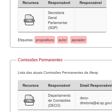
Recursos
Responsável
Responsável
Deputados Estaduais
Secretaria
Geral
Administração
Parlamentar
(SGP)
Legislação
Agenda
Etiquetas:
propositura
autor
apoiador
Perguntas frequentes
Contato
Comissões Permanentes
Lista das atuais Comissões Permanentes da Alesp.
Recursos
Responsável
Email Responsáve
Departamento
deco-
de Comissões
diretoria@al.sp.gov.
(DECO)