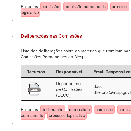
Etiquetas:
comissão
comissão permanente
processo
legislativo
Deliberações nas Comissões
Lista das deliberações sobre as matérias que tramitam nas
Comissões Permanentes da Alesp.
Recursos
Responsável
Email Responsáve
Departamento
deco-
de Comissões
diretoria@al.sp.gov.
(DECO)
Etiquetas:
deliberação
propositura
comissão
comis
permanente
processo legislativo