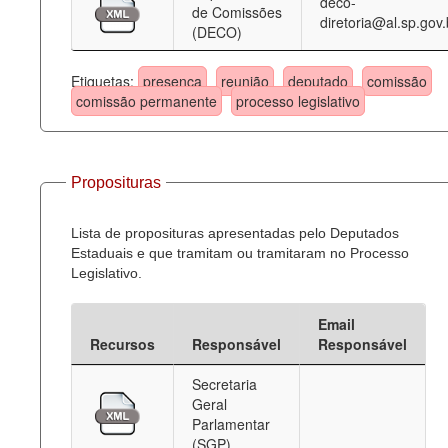
deco-
de Comissões
diretoria@al.sp.gov.
(DECO)
Etiquetas:
presença
reunião
deputado
comissão
comissão permanente
processo legislativo
Proposituras
Lista de proposituras apresentadas pelo Deputados
Estaduais e que tramitam ou tramitaram no Processo
Legislativo.
Email
Recursos
Responsável
Responsável
Secretaria
Geral
Parlamentar
(SGP)