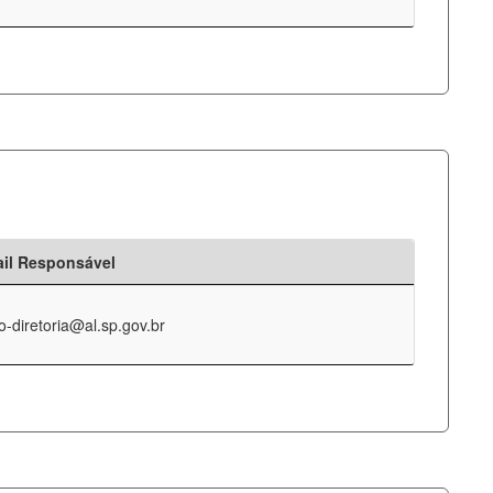
il Responsável
o-diretoria@al.sp.gov.br