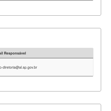
il Responsável
o-diretoria@al.sp.gov.br