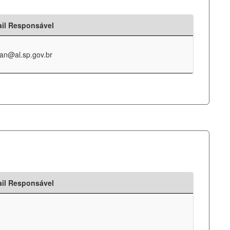
il Responsável
an@al.sp.gov.br
il Responsável