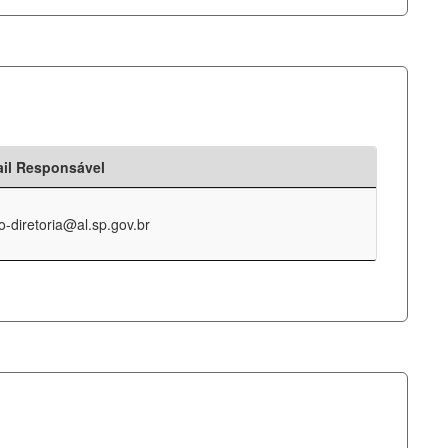
il Responsável
o-diretoria@al.sp.gov.br