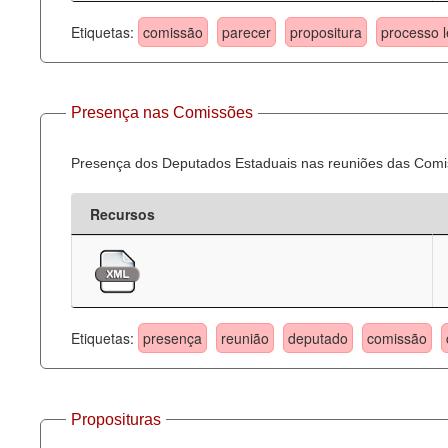
Etiquetas:
comissão
parecer
propositura
processo l
Presença nas Comissões
Presença dos Deputados Estaduais nas reuniões das Comi
Recursos
Etiquetas:
presença
reunião
deputado
comissão
Proposituras