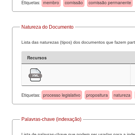
Etiquetas:
membro
comissão
comissão permanente
Natureza do Documento
Lista das naturezas (tipos) dos documentos que fazem part
Recursos
Etiquetas:
processo legislativo
propositura
natureza
Palavras-chave (indexação)
Lista de palavras-chave que podem ser usadas para a inde