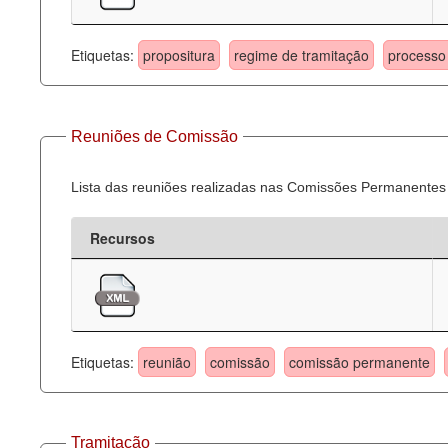
Etiquetas:
propositura
regime de tramitação
processo 
Reuniões de Comissão
Lista das reuniões realizadas nas Comissões Permanentes
Recursos
Etiquetas:
reunião
comissão
comissão permanente
Tramitação