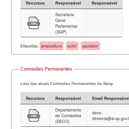
Recursos
Responsável
Responsável
Deputados Estaduais
Secretaria
Geral
Administração
Parlamentar
(SGP)
Legislação
Agenda
Etiquetas:
propositura
autor
apoiador
Perguntas frequentes
Contato
Comissões Permanentes
Lista das atuais Comissões Permanentes da Alesp.
Recursos
Responsável
Email Responsáve
Departamento
deco-
de Comissões
diretoria@al.sp.gov.
(DECO)