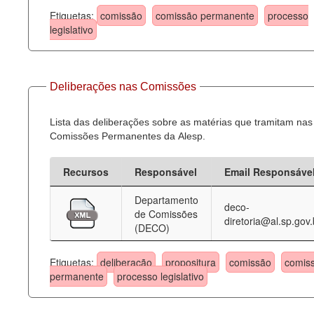
Etiquetas:
comissão
comissão permanente
processo
legislativo
Deliberações nas Comissões
Lista das deliberações sobre as matérias que tramitam nas
Comissões Permanentes da Alesp.
Recursos
Responsável
Email Responsáve
Departamento
deco-
de Comissões
diretoria@al.sp.gov.
(DECO)
Etiquetas:
deliberação
propositura
comissão
comis
permanente
processo legislativo