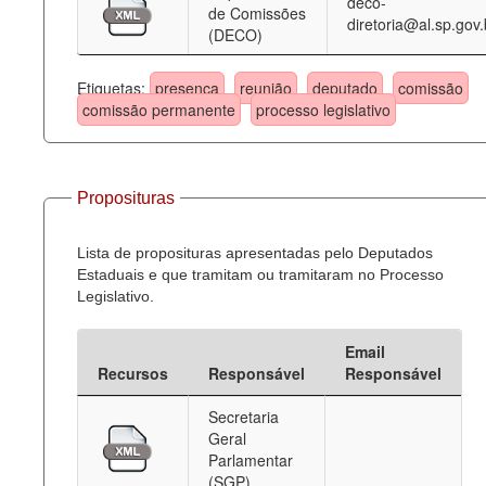
deco-
de Comissões
diretoria@al.sp.gov.
(DECO)
Etiquetas:
presença
reunião
deputado
comissão
comissão permanente
processo legislativo
Proposituras
Lista de proposituras apresentadas pelo Deputados
Estaduais e que tramitam ou tramitaram no Processo
Legislativo.
Email
Recursos
Responsável
Responsável
Secretaria
Geral
Parlamentar
(SGP)