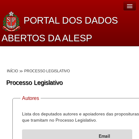
PORTAL DOS DADOS
ABERTOS DA ALESP
Home
Sobre o projeto
INÍCIO
PROCESSO LEGISLATIVO
Dados Abertos Alesp
Processo Legislativo
Lei de Acesso à Informação
Autores
Dados Governamentais Abertos
Planejamento
Lista dos deputados autores e apoiadores das proposituras
que tramitam no Processo Legislativo.
Catálogo de dados
Email
Processo Legislativo