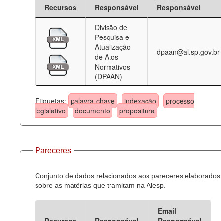
Recursos
Responsável
Responsável
Divisão de
Pesquisa e
Atualização
dpaan@al.sp.gov.br
de Atos
Normativos
(DPAAN)
Etiquetas:
palavra-chave
indexação
processo
legislativo
documento
propositura
Pareceres
Conjunto de dados relacionados aos pareceres elaborados
sobre as matérias que tramitam na Alesp.
Email
Recursos
Responsável
Responsável