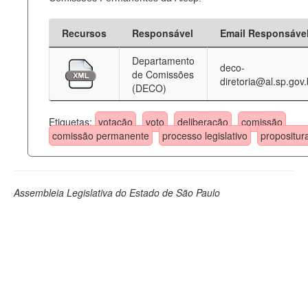
Recursos
Responsável
Email Responsáve
Departamento
deco-
de Comissões
diretoria@al.sp.gov.
(DECO)
Etiquetas:
votação
voto
deliberação
comissão
comissão permanente
processo legislativo
propositur
Assembleia Legislativa do Estado de São Paulo