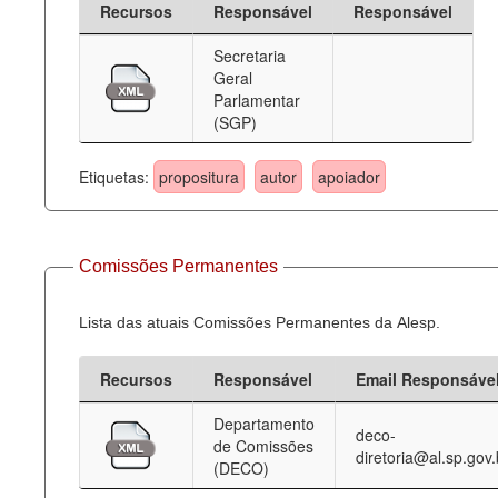
Recursos
Responsável
Responsável
Deputados Estaduais
Secretaria
Geral
Administração
Parlamentar
(SGP)
Legislação
Agenda
Etiquetas:
propositura
autor
apoiador
Perguntas frequentes
Contato
Comissões Permanentes
Lista das atuais Comissões Permanentes da Alesp.
Recursos
Responsável
Email Responsáve
Departamento
deco-
de Comissões
diretoria@al.sp.gov.
(DECO)