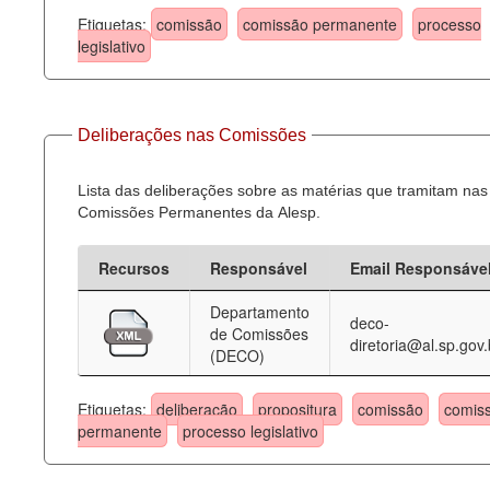
Etiquetas:
comissão
comissão permanente
processo
legislativo
Deliberações nas Comissões
Lista das deliberações sobre as matérias que tramitam nas
Comissões Permanentes da Alesp.
Recursos
Responsável
Email Responsáve
Departamento
deco-
de Comissões
diretoria@al.sp.gov.
(DECO)
Etiquetas:
deliberação
propositura
comissão
comis
permanente
processo legislativo