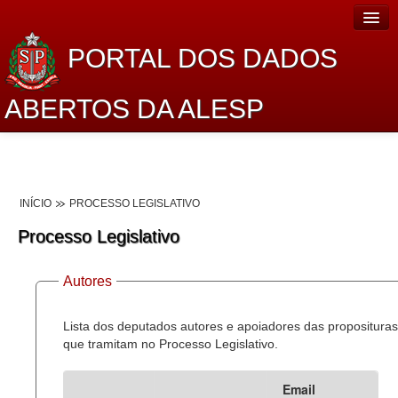
PORTAL DOS DADOS
ABERTOS DA ALESP
Home
Sobre o projeto
INÍCIO
PROCESSO LEGISLATIVO
Dados Abertos Alesp
Processo Legislativo
Lei de Acesso à Informação
Autores
Dados Governamentais Abertos
Planejamento
Lista dos deputados autores e apoiadores das proposituras
que tramitam no Processo Legislativo.
Catálogo de dados
Email
Processo Legislativo