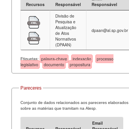
Recursos
Responsável
Responsável
Divisão de
Pesquisa e
Atualização
dpaan@al.sp.gov.br
de Atos
Normativos
(DPAAN)
Etiquetas:
palavra-chave
indexação
processo
legislativo
documento
propositura
Pareceres
Conjunto de dados relacionados aos pareceres elaborados
sobre as matérias que tramitam na Alesp.
Email
Recursos
Responsável
Responsável