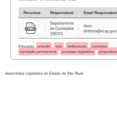
Recursos
Responsável
Email Responsáve
Departamento
deco-
de Comissões
diretoria@al.sp.gov.
(DECO)
Etiquetas:
votação
voto
deliberação
comissão
comissão permanente
processo legislativo
propositur
Assembleia Legislativa do Estado de São Paulo