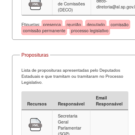
deco-
de Comissões
diretoria@al.sp.gov.
(DECO)
Etiquetas:
presença
reunião
deputado
comissão
comissão permanente
processo legislativo
Proposituras
Lista de proposituras apresentadas pelo Deputados
Estaduais e que tramitam ou tramitaram no Processo
Legislativo.
Email
Recursos
Responsável
Responsável
Secretaria
Geral
Parlamentar
(SGP)