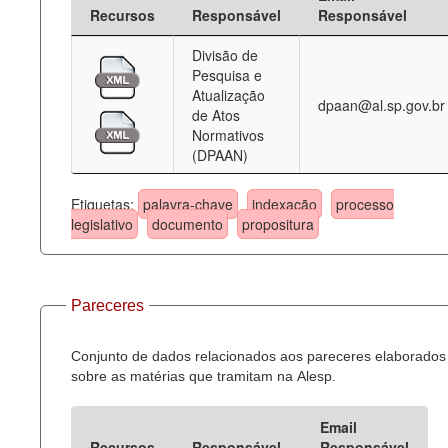
Recursos
Responsável
Responsável
Divisão de
Pesquisa e
Atualização
dpaan@al.sp.gov.br
de Atos
Normativos
(DPAAN)
Etiquetas:
palavra-chave
indexação
processo
legislativo
documento
propositura
Pareceres
Conjunto de dados relacionados aos pareceres elaborados
sobre as matérias que tramitam na Alesp.
Email
Recursos
Responsável
Responsável