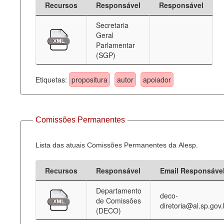
Recursos
Responsável
Responsável
Deputados Estaduais
Secretaria
Geral
Administração
Parlamentar
(SGP)
Legislação
Agenda
Etiquetas:
propositura
autor
apoiador
Perguntas frequentes
Contato
Comissões Permanentes
Lista das atuais Comissões Permanentes da Alesp.
Recursos
Responsável
Email Responsáve
Departamento
deco-
de Comissões
diretoria@al.sp.gov.
(DECO)