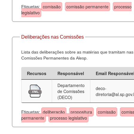
Etiquetas:
comissão
comissão permanente
processo
legislativo
Deliberações nas Comissões
Lista das deliberações sobre as matérias que tramitam nas
Comissões Permanentes da Alesp.
Recursos
Responsável
Email Responsáve
Departamento
deco-
de Comissões
diretoria@al.sp.gov.
(DECO)
Etiquetas:
deliberação
propositura
comissão
comis
permanente
processo legislativo