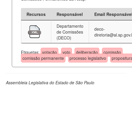
Recursos
Responsável
Email Responsáve
Departamento
deco-
de Comissões
diretoria@al.sp.gov.
(DECO)
Etiquetas:
votação
voto
deliberação
comissão
comissão permanente
processo legislativo
propositur
Assembleia Legislativa do Estado de São Paulo