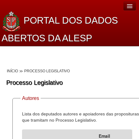
PORTAL DOS DADOS
ABERTOS DA ALESP
Home
Sobre o projeto
INÍCIO
PROCESSO LEGISLATIVO
Dados Abertos Alesp
Processo Legislativo
Lei de Acesso à Informação
Autores
Dados Governamentais Abertos
Planejamento
Lista dos deputados autores e apoiadores das proposituras
que tramitam no Processo Legislativo.
Catálogo de dados
Email
Processo Legislativo