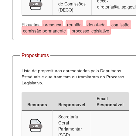
deco-
de Comissões
diretoria@al.sp.gov.
(DECO)
Etiquetas:
presença
reunião
deputado
comissão
comissão permanente
processo legislativo
Proposituras
Lista de proposituras apresentadas pelo Deputados
Estaduais e que tramitam ou tramitaram no Processo
Legislativo.
Email
Recursos
Responsável
Responsável
Secretaria
Geral
Parlamentar
(SGP)