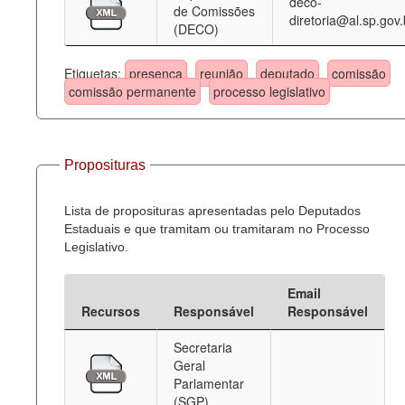
deco-
de Comissões
diretoria@al.sp.gov.
(DECO)
Etiquetas:
presença
reunião
deputado
comissão
comissão permanente
processo legislativo
Proposituras
Lista de proposituras apresentadas pelo Deputados
Estaduais e que tramitam ou tramitaram no Processo
Legislativo.
Email
Recursos
Responsável
Responsável
Secretaria
Geral
Parlamentar
(SGP)