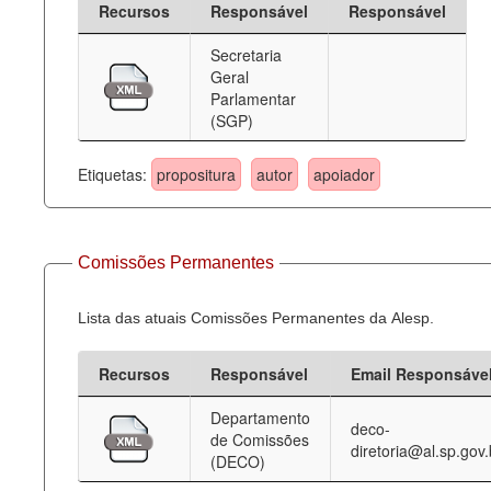
Recursos
Responsável
Responsável
Deputados Estaduais
Secretaria
Geral
Administração
Parlamentar
(SGP)
Legislação
Agenda
Etiquetas:
propositura
autor
apoiador
Perguntas frequentes
Contato
Comissões Permanentes
Lista das atuais Comissões Permanentes da Alesp.
Recursos
Responsável
Email Responsáve
Departamento
deco-
de Comissões
diretoria@al.sp.gov.
(DECO)