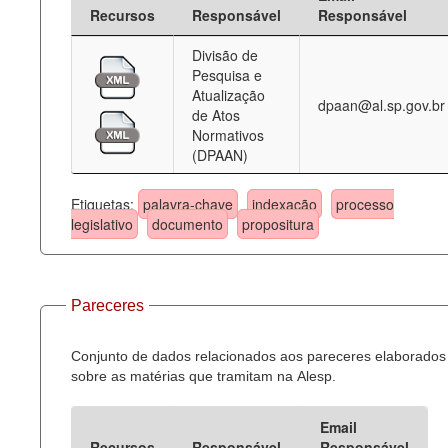
Recursos
Responsável
Responsável
Divisão de
Pesquisa e
Atualização
dpaan@al.sp.gov.br
de Atos
Normativos
(DPAAN)
Etiquetas:
palavra-chave
indexação
processo
legislativo
documento
propositura
Pareceres
Conjunto de dados relacionados aos pareceres elaborados
sobre as matérias que tramitam na Alesp.
Email
Recursos
Responsável
Responsável