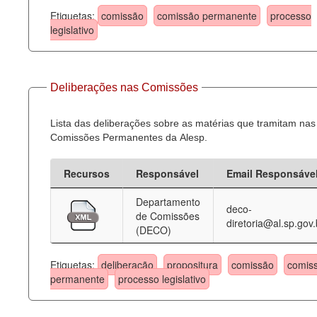
Etiquetas:
comissão
comissão permanente
processo
legislativo
Deliberações nas Comissões
Lista das deliberações sobre as matérias que tramitam nas
Comissões Permanentes da Alesp.
Recursos
Responsável
Email Responsáve
Departamento
deco-
de Comissões
diretoria@al.sp.gov.
(DECO)
Etiquetas:
deliberação
propositura
comissão
comis
permanente
processo legislativo