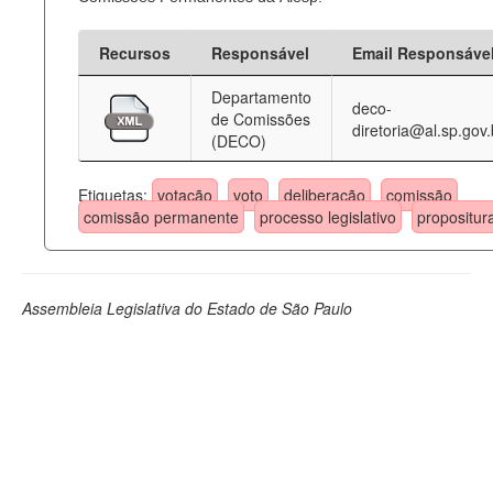
Recursos
Responsável
Email Responsáve
Departamento
deco-
de Comissões
diretoria@al.sp.gov.
(DECO)
Etiquetas:
votação
voto
deliberação
comissão
comissão permanente
processo legislativo
propositur
Assembleia Legislativa do Estado de São Paulo