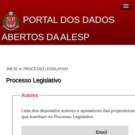
PORTAL DOS DADOS
ABERTOS DA ALESP
Home
Sobre o projeto
INÍCIO
PROCESSO LEGISLATIVO
Dados Abertos Alesp
Processo Legislativo
Lei de Acesso à Informação
Autores
Dados Governamentais Abertos
Planejamento
Lista dos deputados autores e apoiadores das proposituras
que tramitam no Processo Legislativo.
Catálogo de dados
Email
Processo Legislativo