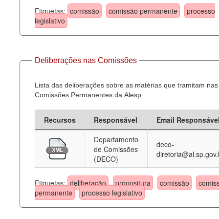
Etiquetas:
comissão
comissão permanente
processo
legislativo
Deliberações nas Comissões
Lista das deliberações sobre as matérias que tramitam nas
Comissões Permanentes da Alesp.
Recursos
Responsável
Email Responsáve
Departamento
deco-
de Comissões
diretoria@al.sp.gov.
(DECO)
Etiquetas:
deliberação
propositura
comissão
comis
permanente
processo legislativo