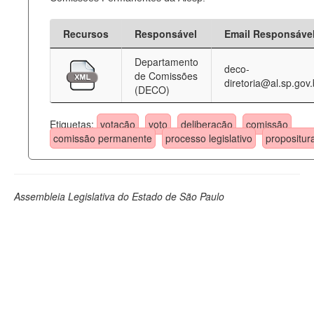
Recursos
Responsável
Email Responsáve
Departamento
deco-
de Comissões
diretoria@al.sp.gov.
(DECO)
Etiquetas:
votação
voto
deliberação
comissão
comissão permanente
processo legislativo
propositur
Assembleia Legislativa do Estado de São Paulo