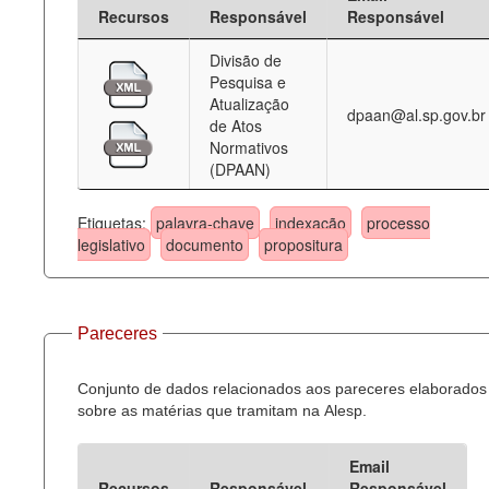
Recursos
Responsável
Responsável
Divisão de
Pesquisa e
Atualização
dpaan@al.sp.gov.br
de Atos
Normativos
(DPAAN)
Etiquetas:
palavra-chave
indexação
processo
legislativo
documento
propositura
Pareceres
Conjunto de dados relacionados aos pareceres elaborados
sobre as matérias que tramitam na Alesp.
Email
Recursos
Responsável
Responsável