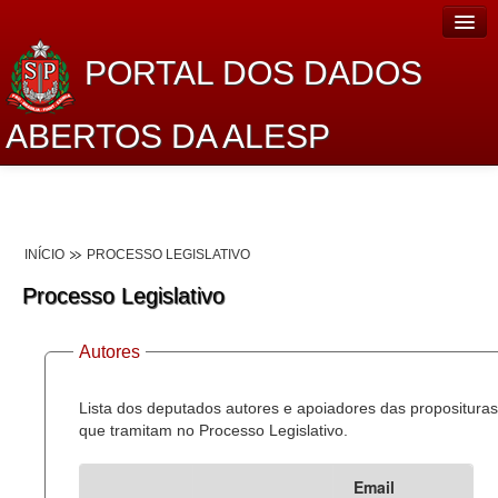
PORTAL DOS DADOS
ABERTOS DA ALESP
Home
Sobre o projeto
INÍCIO
PROCESSO LEGISLATIVO
Dados Abertos Alesp
Processo Legislativo
Lei de Acesso à Informação
Autores
Dados Governamentais Abertos
Planejamento
Lista dos deputados autores e apoiadores das proposituras
que tramitam no Processo Legislativo.
Catálogo de dados
Email
Processo Legislativo