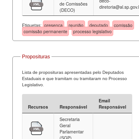
deco-
de Comissões
diretoria@al.sp.gov.
(DECO)
Etiquetas:
presença
reunião
deputado
comissão
comissão permanente
processo legislativo
Proposituras
Lista de proposituras apresentadas pelo Deputados
Estaduais e que tramitam ou tramitaram no Processo
Legislativo.
Email
Recursos
Responsável
Responsável
Secretaria
Geral
Parlamentar
(SGP)