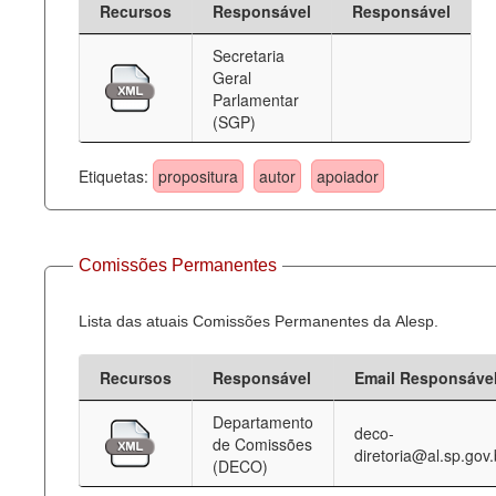
Recursos
Responsável
Responsável
Deputados Estaduais
Secretaria
Geral
Administração
Parlamentar
(SGP)
Legislação
Agenda
Etiquetas:
propositura
autor
apoiador
Perguntas frequentes
Contato
Comissões Permanentes
Lista das atuais Comissões Permanentes da Alesp.
Recursos
Responsável
Email Responsáve
Departamento
deco-
de Comissões
diretoria@al.sp.gov.
(DECO)