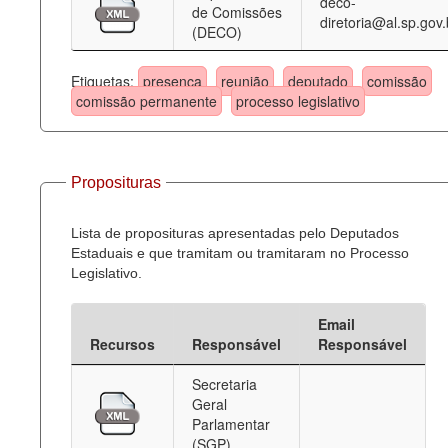
deco-
de Comissões
diretoria@al.sp.gov.
(DECO)
Etiquetas:
presença
reunião
deputado
comissão
comissão permanente
processo legislativo
Proposituras
Lista de proposituras apresentadas pelo Deputados
Estaduais e que tramitam ou tramitaram no Processo
Legislativo.
Email
Recursos
Responsável
Responsável
Secretaria
Geral
Parlamentar
(SGP)