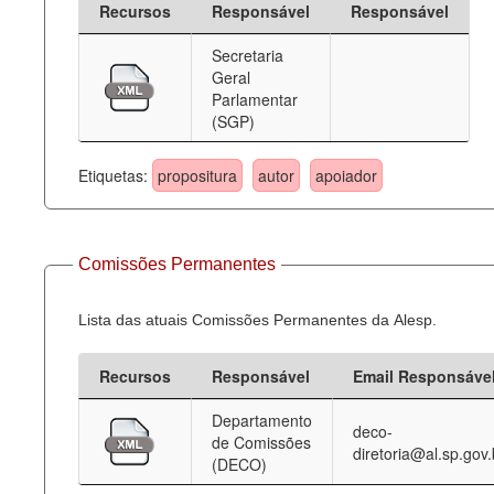
Recursos
Responsável
Responsável
Deputados Estaduais
Secretaria
Geral
Administração
Parlamentar
(SGP)
Legislação
Agenda
Etiquetas:
propositura
autor
apoiador
Perguntas frequentes
Contato
Comissões Permanentes
Lista das atuais Comissões Permanentes da Alesp.
Recursos
Responsável
Email Responsáve
Departamento
deco-
de Comissões
diretoria@al.sp.gov.
(DECO)