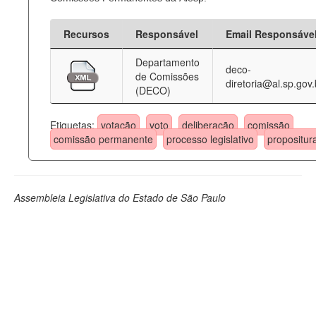
Recursos
Responsável
Email Responsáve
Departamento
deco-
de Comissões
diretoria@al.sp.gov.
(DECO)
Etiquetas:
votação
voto
deliberação
comissão
comissão permanente
processo legislativo
propositur
Assembleia Legislativa do Estado de São Paulo