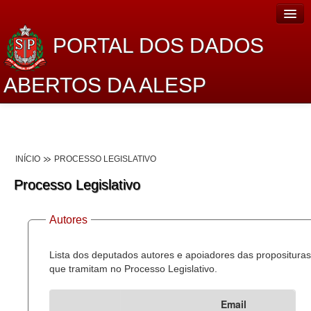
PORTAL DOS DADOS
ABERTOS DA ALESP
Home
Sobre o projeto
INÍCIO
PROCESSO LEGISLATIVO
Dados Abertos Alesp
Processo Legislativo
Lei de Acesso à Informação
Autores
Dados Governamentais Abertos
Planejamento
Lista dos deputados autores e apoiadores das proposituras
que tramitam no Processo Legislativo.
Catálogo de dados
Email
Processo Legislativo