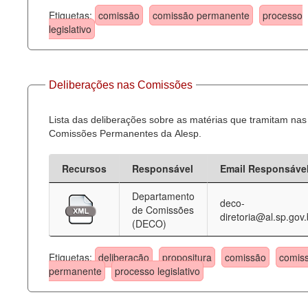
Etiquetas:
comissão
comissão permanente
processo
legislativo
Deliberações nas Comissões
Lista das deliberações sobre as matérias que tramitam nas
Comissões Permanentes da Alesp.
Recursos
Responsável
Email Responsáve
Departamento
deco-
de Comissões
diretoria@al.sp.gov.
(DECO)
Etiquetas:
deliberação
propositura
comissão
comis
permanente
processo legislativo