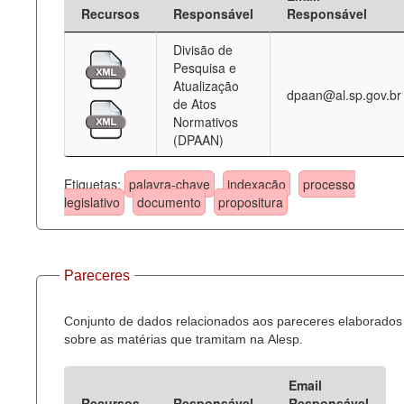
Recursos
Responsável
Responsável
Divisão de
Pesquisa e
Atualização
dpaan@al.sp.gov.br
de Atos
Normativos
(DPAAN)
Etiquetas:
palavra-chave
indexação
processo
legislativo
documento
propositura
Pareceres
Conjunto de dados relacionados aos pareceres elaborados
sobre as matérias que tramitam na Alesp.
Email
Recursos
Responsável
Responsável