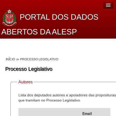
PORTAL DOS DADOS
ABERTOS DA ALESP
Home
Sobre o projeto
INÍCIO
PROCESSO LEGISLATIVO
Dados Abertos Alesp
Processo Legislativo
Lei de Acesso à Informação
Autores
Dados Governamentais Abertos
Planejamento
Lista dos deputados autores e apoiadores das proposituras
que tramitam no Processo Legislativo.
Catálogo de dados
Email
Processo Legislativo