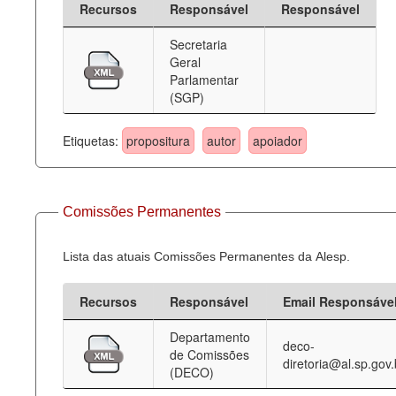
Recursos
Responsável
Responsável
Deputados Estaduais
Secretaria
Geral
Administração
Parlamentar
(SGP)
Legislação
Agenda
Etiquetas:
propositura
autor
apoiador
Perguntas frequentes
Contato
Comissões Permanentes
Lista das atuais Comissões Permanentes da Alesp.
Recursos
Responsável
Email Responsáve
Departamento
deco-
de Comissões
diretoria@al.sp.gov.
(DECO)