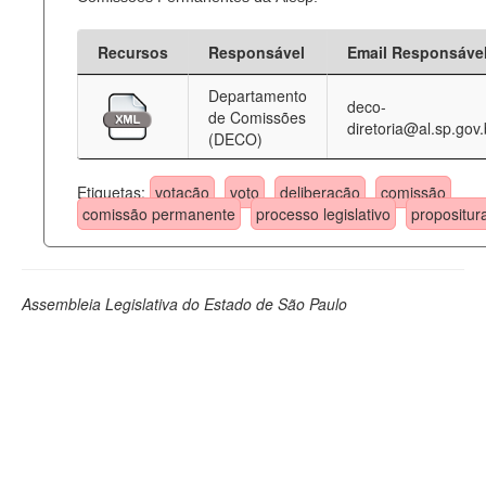
Recursos
Responsável
Email Responsáve
Departamento
deco-
de Comissões
diretoria@al.sp.gov.
(DECO)
Etiquetas:
votação
voto
deliberação
comissão
comissão permanente
processo legislativo
propositur
Assembleia Legislativa do Estado de São Paulo