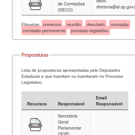
deco-
de Comissões
diretoria@al.sp.gov.
(DECO)
Etiquetas:
presença
reunião
deputado
comissão
comissão permanente
processo legislativo
Proposituras
Lista de proposituras apresentadas pelo Deputados
Estaduais e que tramitam ou tramitaram no Processo
Legislativo.
Email
Recursos
Responsável
Responsável
Secretaria
Geral
Parlamentar
(SGP)