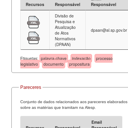
Recursos
Responsável
Responsável
Divisão de
Pesquisa e
Atualização
dpaan@al.sp.gov.br
de Atos
Normativos
(DPAAN)
Etiquetas:
palavra-chave
indexação
processo
legislativo
documento
propositura
Pareceres
Conjunto de dados relacionados aos pareceres elaborados
sobre as matérias que tramitam na Alesp.
Email
Recursos
Responsável
Responsável