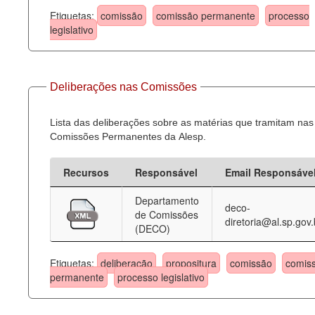
Etiquetas:
comissão
comissão permanente
processo
legislativo
Deliberações nas Comissões
Lista das deliberações sobre as matérias que tramitam nas
Comissões Permanentes da Alesp.
Recursos
Responsável
Email Responsáve
Departamento
deco-
de Comissões
diretoria@al.sp.gov.
(DECO)
Etiquetas:
deliberação
propositura
comissão
comis
permanente
processo legislativo