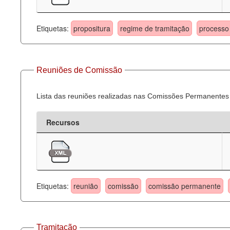
Etiquetas:
propositura
regime de tramitação
processo 
Reuniões de Comissão
Lista das reuniões realizadas nas Comissões Permanentes
Recursos
Etiquetas:
reunião
comissão
comissão permanente
Tramitação