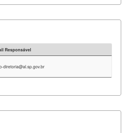
il Responsável
o-diretoria@al.sp.gov.br