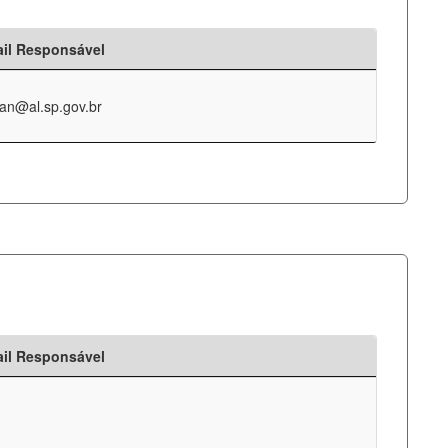
il Responsável
an@al.sp.gov.br
il Responsável