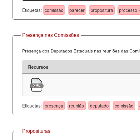
Etiquetas:
comissão
parecer
propositura
processo l
Presença nas Comissões
Presença dos Deputados Estaduais nas reuniões das Comi
Recursos
Etiquetas:
presença
reunião
deputado
comissão
Proposituras