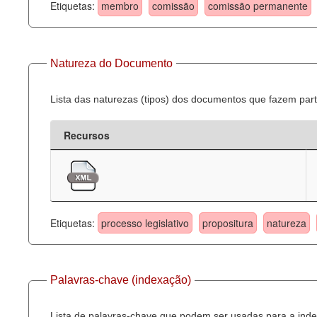
Etiquetas:
membro
comissão
comissão permanente
Natureza do Documento
Lista das naturezas (tipos) dos documentos que fazem part
Recursos
Etiquetas:
processo legislativo
propositura
natureza
Palavras-chave (indexação)
Lista de palavras-chave que podem ser usadas para a inde