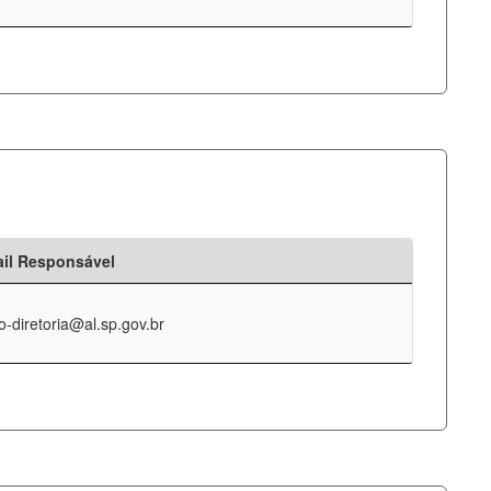
il Responsável
o-diretoria@al.sp.gov.br