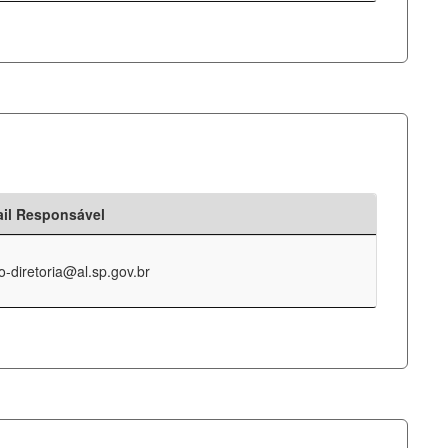
il Responsável
o-diretoria@al.sp.gov.br