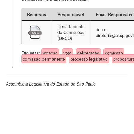
Recursos
Responsável
Email Responsáve
Departamento
deco-
de Comissões
diretoria@al.sp.gov.
(DECO)
Etiquetas:
votação
voto
deliberação
comissão
comissão permanente
processo legislativo
propositur
Assembleia Legislativa do Estado de São Paulo