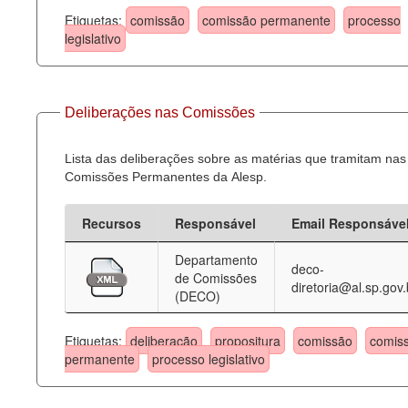
Etiquetas:
comissão
comissão permanente
processo
legislativo
Deliberações nas Comissões
Lista das deliberações sobre as matérias que tramitam nas
Comissões Permanentes da Alesp.
Recursos
Responsável
Email Responsáve
Departamento
deco-
de Comissões
diretoria@al.sp.gov.
(DECO)
Etiquetas:
deliberação
propositura
comissão
comis
permanente
processo legislativo