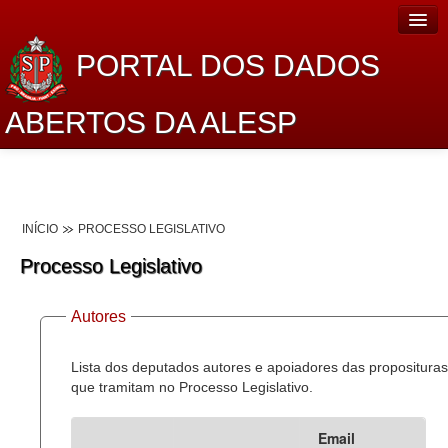
PORTAL DOS DADOS
ABERTOS DA ALESP
Home
Sobre o projeto
INÍCIO
PROCESSO LEGISLATIVO
Dados Abertos Alesp
Processo Legislativo
Lei de Acesso à Informação
Autores
Dados Governamentais Abertos
Planejamento
Lista dos deputados autores e apoiadores das proposituras
que tramitam no Processo Legislativo.
Catálogo de dados
Email
Processo Legislativo