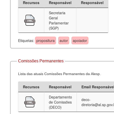
Recursos
Responsável
Responsável
Deputados Estaduais
Secretaria
Geral
Administração
Parlamentar
(SGP)
Legislação
Agenda
Etiquetas:
propositura
autor
apoiador
Perguntas frequentes
Contato
Comissões Permanentes
Lista das atuais Comissões Permanentes da Alesp.
Recursos
Responsável
Email Responsáve
Departamento
deco-
de Comissões
diretoria@al.sp.gov.
(DECO)