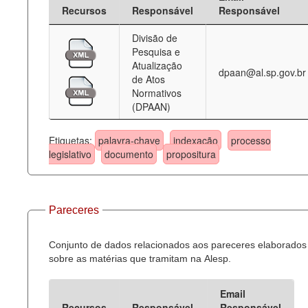
Recursos
Responsável
Responsável
Divisão de
Pesquisa e
Atualização
dpaan@al.sp.gov.br
de Atos
Normativos
(DPAAN)
Etiquetas:
palavra-chave
indexação
processo
legislativo
documento
propositura
Pareceres
Conjunto de dados relacionados aos pareceres elaborados
sobre as matérias que tramitam na Alesp.
Email
Recursos
Responsável
Responsável