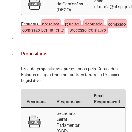
deco-
de Comissões
diretoria@al.sp.gov.
(DECO)
Etiquetas:
presença
reunião
deputado
comissão
comissão permanente
processo legislativo
Proposituras
Lista de proposituras apresentadas pelo Deputados
Estaduais e que tramitam ou tramitaram no Processo
Legislativo.
Email
Recursos
Responsável
Responsável
Secretaria
Geral
Parlamentar
(SGP)