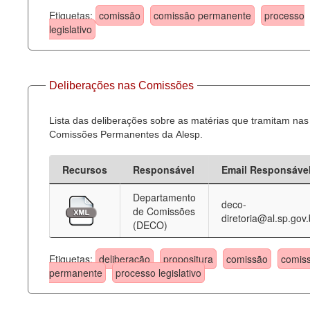
Etiquetas:
comissão
comissão permanente
processo
legislativo
Deliberações nas Comissões
Lista das deliberações sobre as matérias que tramitam nas
Comissões Permanentes da Alesp.
Recursos
Responsável
Email Responsáve
Departamento
deco-
de Comissões
diretoria@al.sp.gov.
(DECO)
Etiquetas:
deliberação
propositura
comissão
comis
permanente
processo legislativo