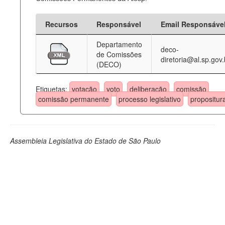
Recursos
Responsável
Email Responsáve
Departamento
deco-
de Comissões
diretoria@al.sp.gov.
(DECO)
Etiquetas:
votação
voto
deliberação
comissão
comissão permanente
processo legislativo
propositur
Assembleia Legislativa do Estado de São Paulo