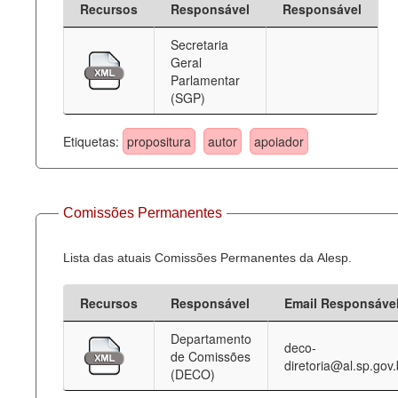
Recursos
Responsável
Responsável
Deputados Estaduais
Secretaria
Geral
Administração
Parlamentar
(SGP)
Legislação
Agenda
Etiquetas:
propositura
autor
apoiador
Perguntas frequentes
Contato
Comissões Permanentes
Lista das atuais Comissões Permanentes da Alesp.
Recursos
Responsável
Email Responsáve
Departamento
deco-
de Comissões
diretoria@al.sp.gov.
(DECO)