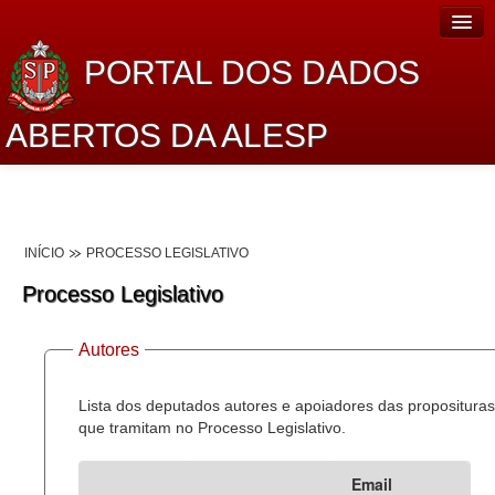
PORTAL DOS DADOS
ABERTOS DA ALESP
Home
Sobre o projeto
INÍCIO
PROCESSO LEGISLATIVO
Dados Abertos Alesp
Processo Legislativo
Lei de Acesso à Informação
Autores
Dados Governamentais Abertos
Planejamento
Lista dos deputados autores e apoiadores das proposituras
que tramitam no Processo Legislativo.
Catálogo de dados
Email
Processo Legislativo