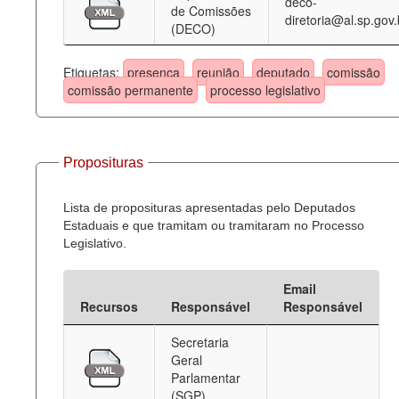
deco-
de Comissões
diretoria@al.sp.gov.
(DECO)
Etiquetas:
presença
reunião
deputado
comissão
comissão permanente
processo legislativo
Proposituras
Lista de proposituras apresentadas pelo Deputados
Estaduais e que tramitam ou tramitaram no Processo
Legislativo.
Email
Recursos
Responsável
Responsável
Secretaria
Geral
Parlamentar
(SGP)