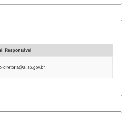
il Responsável
o-diretoria@al.sp.gov.br