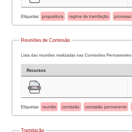
Etiquetas:
propositura
regime de tramitação
processo 
Reuniões de Comissão
Lista das reuniões realizadas nas Comissões Permanentes
Recursos
Etiquetas:
reunião
comissão
comissão permanente
Tramitação