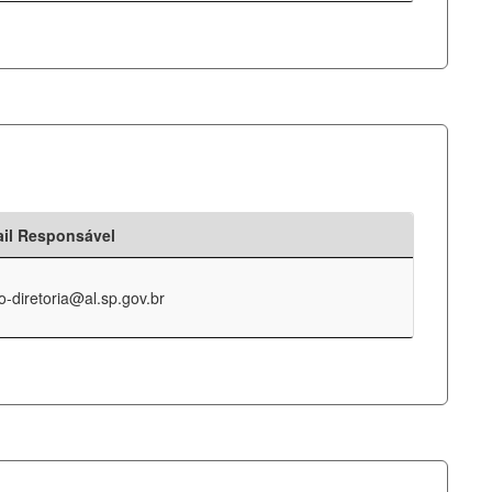
il Responsável
o-diretoria@al.sp.gov.br