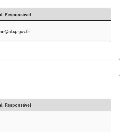
il Responsável
an@al.sp.gov.br
il Responsável