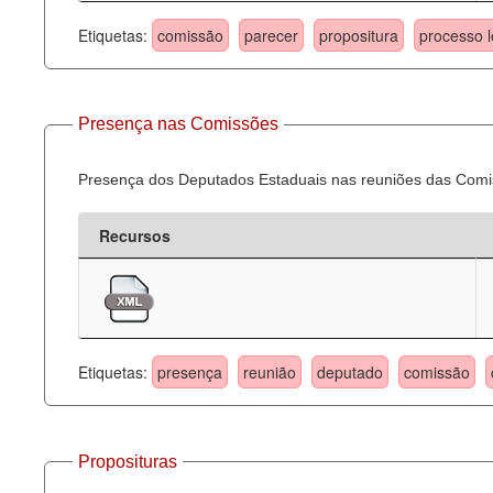
Etiquetas:
comissão
parecer
propositura
processo l
Presença nas Comissões
Presença dos Deputados Estaduais nas reuniões das Comi
Recursos
Etiquetas:
presença
reunião
deputado
comissão
Proposituras