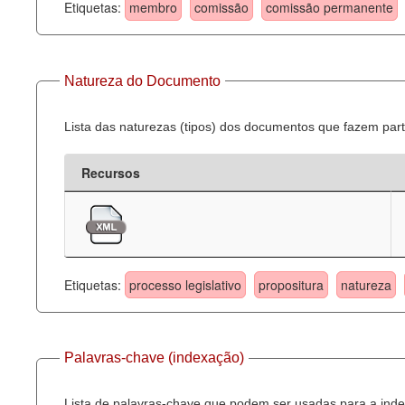
Etiquetas:
membro
comissão
comissão permanente
Natureza do Documento
Lista das naturezas (tipos) dos documentos que fazem part
Recursos
Etiquetas:
processo legislativo
propositura
natureza
Palavras-chave (indexação)
Lista de palavras-chave que podem ser usadas para a inde