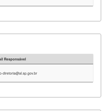
il Responsável
o-diretoria@al.sp.gov.br