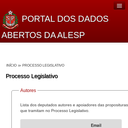
PORTAL DOS DADOS
ABERTOS DA ALESP
Home
Sobre o projeto
INÍCIO
PROCESSO LEGISLATIVO
Dados Abertos Alesp
Processo Legislativo
Lei de Acesso à Informação
Autores
Dados Governamentais Abertos
Planejamento
Lista dos deputados autores e apoiadores das proposituras
que tramitam no Processo Legislativo.
Catálogo de dados
Email
Processo Legislativo