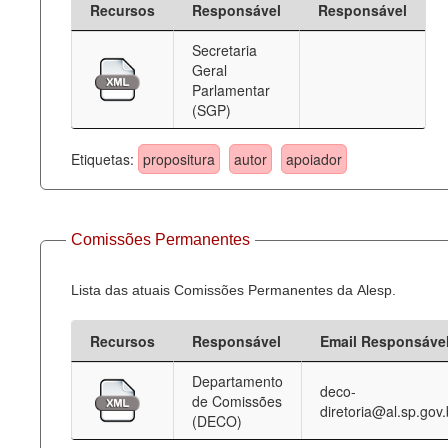
Recursos
Responsável
Responsável
Deputados Estaduais
Secretaria
Geral
Administração
Parlamentar
(SGP)
Legislação
Agenda
Etiquetas:
propositura
autor
apoiador
Perguntas frequentes
Contato
Comissões Permanentes
Lista das atuais Comissões Permanentes da Alesp.
Recursos
Responsável
Email Responsáve
Departamento
deco-
de Comissões
diretoria@al.sp.gov.
(DECO)