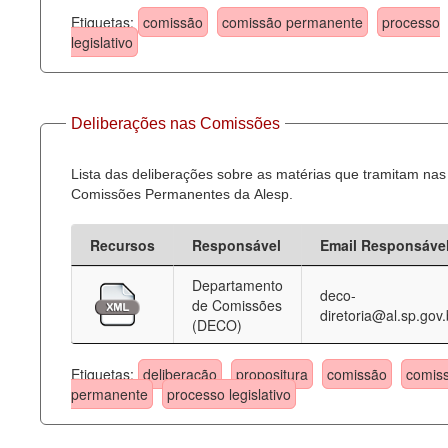
Etiquetas:
comissão
comissão permanente
processo
legislativo
Deliberações nas Comissões
Lista das deliberações sobre as matérias que tramitam nas
Comissões Permanentes da Alesp.
Recursos
Responsável
Email Responsáve
Departamento
deco-
de Comissões
diretoria@al.sp.gov.
(DECO)
Etiquetas:
deliberação
propositura
comissão
comis
permanente
processo legislativo