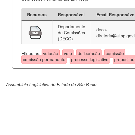
Recursos
Responsável
Email Responsáve
Departamento
deco-
de Comissões
diretoria@al.sp.gov.
(DECO)
Etiquetas:
votação
voto
deliberação
comissão
comissão permanente
processo legislativo
propositur
Assembleia Legislativa do Estado de São Paulo