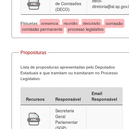
deco-
de Comissões
diretoria@al.sp.gov.
(DECO)
Etiquetas:
presença
reunião
deputado
comissão
comissão permanente
processo legislativo
Proposituras
Lista de proposituras apresentadas pelo Deputados
Estaduais e que tramitam ou tramitaram no Processo
Legislativo.
Email
Recursos
Responsável
Responsável
Secretaria
Geral
Parlamentar
(SGP)