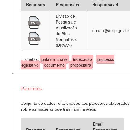
Recursos
Responsável
Responsável
Divisão de
Pesquisa e
Atualização
dpaan@al.sp.gov.br
de Atos
Normativos
(DPAAN)
Etiquetas:
palavra-chave
indexação
processo
legislativo
documento
propositura
Pareceres
Conjunto de dados relacionados aos pareceres elaborados
sobre as matérias que tramitam na Alesp.
Email
Recursos
Responsável
Responsável